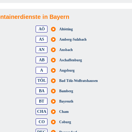
ontainerdienste in Bayern
AÖ
Altötting
AS
Amberg-Sulzbach
AN
Ansbach
AB
Aschaffenburg
A
Augsburg
TÖL
Bad Tölz-Wolfratshausen
BA
Bamberg
BT
Bayreuth
CHA
Cham
CO
Coburg