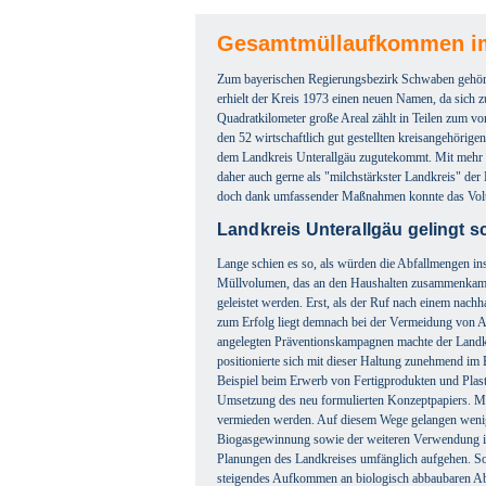
Gesamtmüllaufkommen im 
Zum bayerischen Regierungsbezirk Schwaben gehört 
erhielt der Kreis 1973 einen neuen Namen, da sich z
Quadratkilometer große Areal zählt in Teilen zum v
den 52 wirtschaftlich gut gestellten kreisangehörig
dem Landkreis Unterallgäu zugutekommt. Mit mehr 
daher auch gerne als "milchstärkster Landkreis" de
doch dank umfassender Maßnahmen konnte das Vol
Landkreis Unterallgäu gelingt 
Lange schien es so, als würden die Abfallmengen in
Müllvolumen, das an den Haushalten zusammenkam. 
geleistet werden. Erst, als der Ruf nach einem nach
zum Erfolg liegt demnach bei der Vermeidung von Abf
angelegten Präventionskampagnen machte der Land
positionierte sich mit dieser Haltung zunehmend im 
Beispiel beim Erwerb von Fertigprodukten und Plastik
Umsetzung des neu formulierten Konzeptpapiers. M
vermieden werden. Auf diesem Wege gelangen wenige
Biogasgewinnung sowie der weiteren Verwendung im B
Planungen des Landkreises umfänglich aufgehen. So
steigendes Aufkommen an biologisch abbaubaren Ab