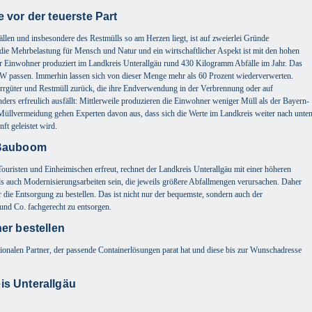
 vor der teuerste Part
en und insbesondere des Restmülls so am Herzen liegt, ist auf zweierlei Gründe
 die Mehrbelastung für Mensch und Natur und ein wirtschaftlicher Aspekt ist mit den hohen
r Einwohner produziert im Landkreis Unterallgäu rund 430 Kilogramm Abfälle im Jahr. Das
KW passen. Immerhin lassen sich von dieser Menge mehr als 60 Prozent wiederverwerten.
güter und Restmüll zurück, die ihre Endverwendung in der Verbrennung oder auf
ers erfreulich ausfällt: Mittlerweile produzieren die Einwohner weniger Müll als der Bayern-
Müllvermeidung gehen Experten davon aus, dass sich die Werte im Landkreis weiter nach unte
nft geleistet wird.
 Bauboom
Touristen und Einheimischen erfreut, rechnet der Landkreis Unterallgäu mit einer höheren
s auch Modernisierungsarbeiten sein, die jeweils größere Abfallmengen verursachen. Daher
die Entsorgung zu bestellen. Das ist nicht nur der bequemste, sondern auch der
und Co. fachgerecht zu entsorgen.
er bestellen
gionalen Partner, der passende Containerlösungen parat hat und diese bis zur Wunschadresse
is Unterallgäu