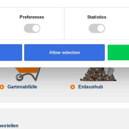
Preferences
Statistics
Baumischabfall
Sperrmüll
Allow selection
Gartenabfälle
Erdaushub
bestellen