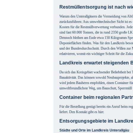
Restmüllentsorgung ist nach wie
Warum den Unterallgäuern die Vermeidung von Abfäll
zurückzuführen: Aus umwelttechnischer Sicht ist es
Kosten für die Restmüllverwertung verbunden. Jede
sind fast 60.000 Tonnen, die in rund 2350 große L
Dennoch bleiben am Ende etwa 150 Kilogramm Sperr
Deponieflächen finden. Was für den Landkreis besond
und der Bundesdurchschnitt. Durch den Willen zur 
relativieren, womit ein wichtiger Schritt für die Zuku
Landkreis erwartet steigenden
Da sich das Kreisgebiet wachsender Beliebtheit bei 
Bauaktivität. Das können sowohl Neubauprojekte, al
wird jedem Bauherrn empfohlen, einen Container für 
umweltfreundlichste Weg, um Bauschutt, Sperrmüll 
Container beim regionalen Partn
Für die Bestellung genügt bereits ein Anruf beim re
liefert. Den Kontakt gibt es hier.
Entsorgungsgebiete im Landkre
Städte und Orte im Landkreis Unterallgäu