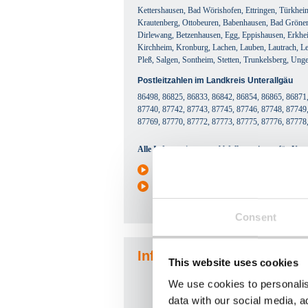
Kettershausen, Bad Wörishofen, Ettringen, Türkhe
Krautenberg, Ottobeuren, Babenhausen, Bad Grönen
Dirlewang, Betzenhausen, Egg, Eppishausen, Erkhe
Kirchheim, Kronburg, Lachen, Lauben, Lautrach, Le
Pleß, Salgen, Sontheim, Stetten, Trunkelsberg, Un
Postleitzahlen im Landkreis Unterallgäu
86498, 86825, 86833, 86842, 86854, 86865, 86871,
87740, 87742, 87743, 87745, 87746, 87748, 87749,
87769, 87770, 87772, 87773, 87775, 87776, 87778
Alle Informationen zu Abfallcontainern für Unter
Containerübersicht
Informationen zur Müllentsorgung
Consent
Infos zu Abfällen, die Ihr
This website uses cookies
We use cookies to personalis
data with our social media, a