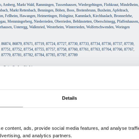
im, Amberg, Markt Wald, Rammingen, Tussenhausen, Wiedergeltingen, Flohkraut, Mindelheim,
bach, Markt Rettenbach, Benningen, Böhen, Boos, Breitenbrunn, Buxheim, Apfeltrach,
im, Fellheim, Hawangen, Heimertingen, Holzgünz, Kammlach, Kirchhaslach, Bronnerlehe,
gau, Memmingerberg, Niederrieden, Oberrieden, Beblinstetten, Oberschönegg, Pfaffenhausen,
gerhausen, Unteregg, Wallenried, Westerheim, Winterrieden, Wolfertschwenden, Woringen
 86874, 86879, 87671, 87719, 87724, 87727, 87730, 87733, 87734, 87736, 87737, 87739,
 87751, 87752, 87754, 87755, 87757, 87758, 87760, 87761, 87763, 87764, 87766, 87767,
, 87779, 87781, 87782, 87784, 87785, 87787, 87789
allgäu finden Sie hier:
Details
 Containerdienst in Unterallgäu entsorgt.
e content, ads, provide social media features, and analyse traf
dvertising, and analytics partners.