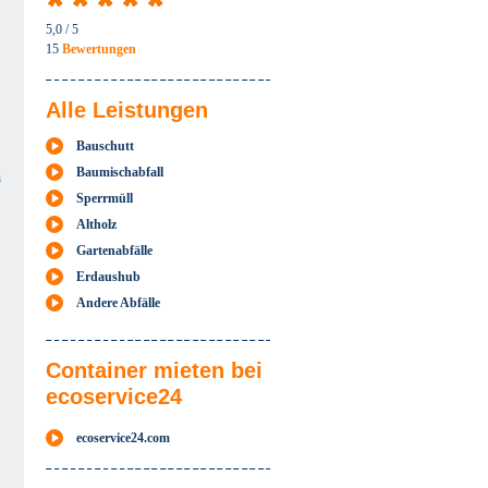
5,0
/ 5
15
Bewertungen
Alle Leistungen
Bauschutt
Baumischabfall
n
Sperrmüll
Altholz
Gartenabfälle
Erdaushub
Andere Abfälle
Container mieten bei
ecoservice24
ecoservice24.com