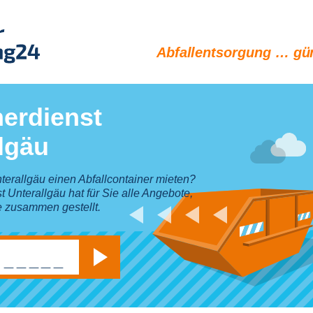
Abfallentsorgung … gün
erdienst
lgäu
terallgäu einen Abfallcontainer mieten?
t Unterallgäu hat für Sie alle Angebote,
e zusammen gestellt.
Suchen
_____