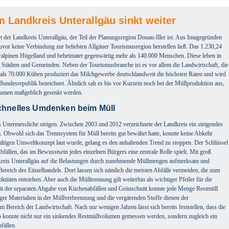
Landkreis Unterallgäu sinkt weiter
der Landkreis Unterallgäu, der Teil der Planungsregion Donau-Iller ist. Aus Imagegründen
uvor keine Verbindung zur beliebten Allgäuer Tourismusregion herstellen ließ. Das 1.230,24
oralpinen Hügelland und beheimatet gegenwärtig mehr als 140.000 Menschen. Diese leben in
en Städten und Gemeinden. Neben der Tourismusbranche ist es vor allem die Landwirtschaft, die
als 70.000 Kühen produziert das Milchgewerbe deutschlandweit die höchsten Raten und wird
r Bundesrepublik bezeichnet. Ähnlich sah es bis vor Kurzem noch bei der Müllproduktion aus,
umen maßgeblich gesenkt werden.
schnelles Umdenken beim Müll
s Unermessliche steigen. Zwischen 2003 und 2012 verzeichnete der Landkreis ein steigendes
Obwohl sich das Trennsystem für Müll bereits gut bewährt hatte, konnte keine Abkehr
haltigen Umweltkonzept laut wurde, gelang es den anhaltenden Trend zu stoppen. Der Schlüssel
ällen, das im Bewusstsein jedes einzelnen Bürgers eine zentrale Rolle spielt. Mit groß
kreis Unterallgäu auf die Belastungen durch zunehmende Müllmengen aufmerksam und
Bereich des Einzelhandels. Dort lassen sich nämlich die meisten Abfälle vermeiden, die zum
tüten entstehen. Aber auch die Mülltrennung gilt weiterhin als wichtiger Pfeiler für die
it der separaten Abgabe von Küchenabfällen und Grünschnitt konnte jede Menge Restmüll
r Materialien in der Müllverbrennung und die vergärenden Stoffe dienen der
ereich der Landwirtschaft. Nach nur wenigen Jahren lässt sich bereits feststellen, dass die
 konnte nicht nur ein sinkendes Restmüllvolumen gemessen werden, sondern zugleich ein
fällen.