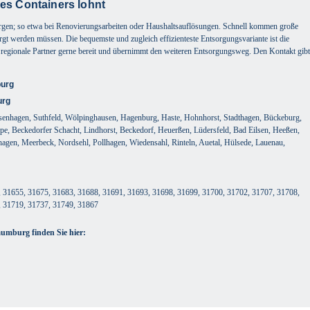
es Containers lohnt
sorgen; so etwa bei Renovierungsarbeiten oder Haushaltsauflösungen. Schnell kommen große
 werden müssen. Die bequemste und zugleich effizienteste Entsorgungsvariante ist die
er regionale Partner gerne bereit und übernimmt den weiteren Entsorgungsweg. Den Kontakt gibt
burg
urg
enhagen, Suthfeld, Wölpinghausen, Hagenburg, Haste, Hohnhorst, Stadthagen, Bückeburg,
pe, Beckedorfer Schacht, Lindhorst, Beckedorf, Heuerßen, Lüdersfeld, Bad Eilsen, Heeßen,
gen, Meerbeck, Nordsehl, Pollhagen, Wiedensahl, Rinteln, Auetal, Hülsede, Lauenau,
 31655, 31675, 31683, 31688, 31691, 31693, 31698, 31699, 31700, 31702, 31707, 31708,
, 31719, 31737, 31749, 31867
aumburg finden Sie hier: