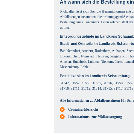
Ab wann sich die Bestellung ein
Nicht alles lässt sich über die Hausmülltonnen ent
Abfallmengen zusammen, die ordnungsgemäß entsorgt
Bestellung eines Containers. Einen solchen stellt d
es hier.
Entsorgungsgebiete im Landkreis Schaum
Stadt- und Ortsteile im Landkreis Schaumb
Bad Nenndorf, Apelern, Rodenberg, Auhagen, Sachs
Obernkirchen, Nienstädt, Helpsen, Seggebruch, Hes
Ahnsen, Buchholz, Luhden, Niedernwöhren, Lauenha
Messenkamp, Pohle
Postleitzahlen im Landkreis Schaumburg
31542, 31552, 31553, 31555, 31556, 31558, 31559,
31710, 31711, 31712, 31714, 31715, 31717, 31718
Alle Informationen zu Abfallcontainern für Sch
Containerübersicht
Informationen zur Müllentsorgung