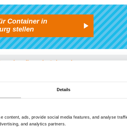
ür Container in
rg stellen
r Containerdienst in Schaumburg entsorgt.
Details
Baumischabfall
Altholz
e content, ads, provide social media features, and analyse traf
dvertising, and analytics partners.