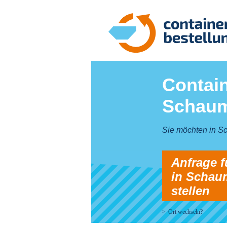
Contain
Schau
Sie möchten in S
Anfrage f
in Schau
stellen
Ort wechseln?