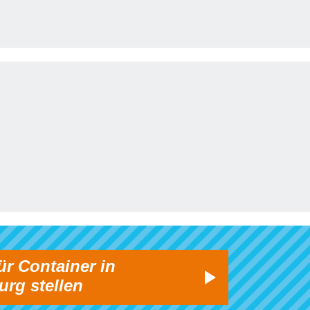
ür Container in
rg stellen