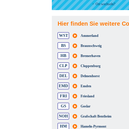
Ort wechseln?
Hier finden Sie weitere C
WST
Ammerland
BS
Braunschweig
HB
Bremerhaven
CLP
Cloppenburg
DEL
Delmenhorst
EMD
Emden
FRI
Friesland
GS
Goslar
NOH
Grafschaft Bentheim
HM
Hameln-Pyrmont