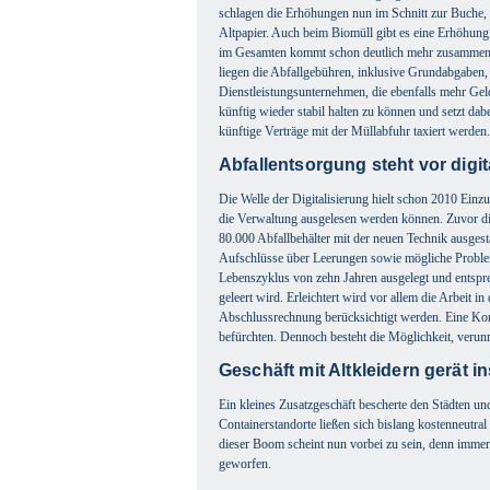
schlagen die Erhöhungen nun im Schnitt zur Buche, 
Altpapier. Auch beim Biomüll gibt es eine Erhöhung
im Gesamten kommt schon deutlich mehr zusammen. 
liegen die Abfallgebühren, inklusive Grundabgaben, 
Dienstleistungsunternehmen, die ebenfalls mehr Ge
künftig wieder stabil halten zu können und setzt dab
künftige Verträge mit der Müllabfuhr taxiert werden.
Abfallentsorgung steht vor digit
Die Welle der Digitalisierung hielt schon 2010 Ein
die Verwaltung ausgelesen werden können. Zuvor di
80.000 Abfallbehälter mit der neuen Technik ausgest
Aufschlüsse über Leerungen sowie mögliche Probleme
Lebenszyklus von zehn Jahren ausgelegt und entspre
geleert wird. Erleichtert wird vor allem die Arbeit 
Abschlussrechnung berücksichtigt werden. Eine Kont
befürchten. Dennoch besteht die Möglichkeit, verunr
Geschäft mit Altkleidern gerät i
Ein kleines Zusatzgeschäft bescherte den Städten 
Containerstandorte ließen sich bislang kostenneutr
dieser Boom scheint nun vorbei zu sein, denn imme
geworfen.