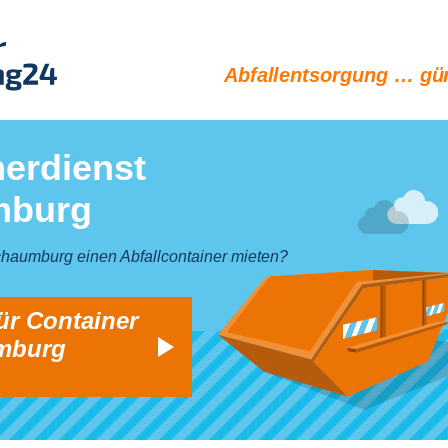
Abfallentsorgung … gün
erdienst
mburg
chaumburg einen Abfallcontainer mieten?
ür Container
mburg