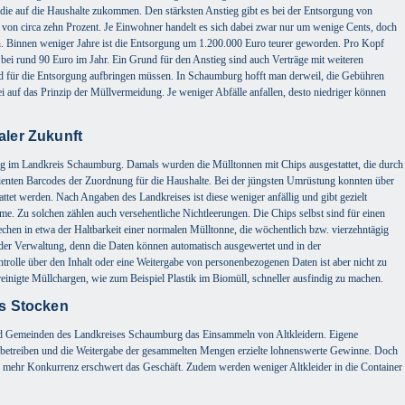
die auf die Haushalte zukommen. Den stärksten Anstieg gibt es bei der Entsorgung von
 von circa zehn Prozent. Je Einwohner handelt es sich dabei zwar nur um wenige Cents, doch
Binnen weniger Jahre ist die Entsorgung um 1.200.000 Euro teurer geworden. Pro Kopf
bei rund 90 Euro im Jahr. Ein Grund für den Anstieg sind auch Verträge mit weiteren
ld für die Entsorgung aufbringen müssen. In Schaumburg hofft man derweil, die Gebühren
ei auf das Prinzip der Müllvermeidung. Je weniger Abfälle anfallen, desto niedriger können
aler Zukunft
zug im Landkreis Schaumburg. Damals wurden die Mülltonnen mit Chips ausgestattet, die durch
enten Barcodes der Zuordnung für die Haushalte. Bei der jüngsten Umrüstung konnten über
attet werden. Nach Angaben des Landkreises ist diese weniger anfällig und gibt gezielt
. Zu solchen zählen auch versehentliche Nichtleerungen. Die Chips selbst sind für einen
chen in etwa der Haltbarkeit einer normalen Mülltonne, die wöchentlich bzw. vierzehntägig
in der Verwaltung, denn die Daten können automatisch ausgewertet und in der
rolle über den Inhalt oder eine Weitergabe von personenbezogenen Daten ist aber nicht zu
einigte Müllchargen, wie zum Beispiel Plastik im Biomüll, schneller ausfindig zu machen.
ns Stocken
und Gemeinden des Landkreises Schaumburg das Einsammeln von Altkleidern. Eigene
al betreiben und die Weitergabe der gesammelten Mengen erzielte lohnenswerte Gewinne. Doch
r mehr Konkurrenz erschwert das Geschäft. Zudem werden weniger Altkleider in die Container