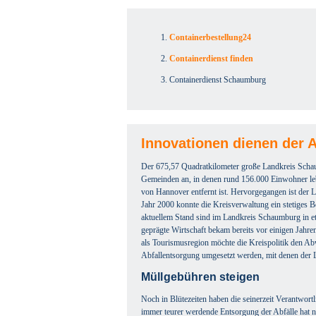
Containerbestellung24
Containerdienst finden
Containerdienst Schaumburg
Innovationen dienen der 
Der 675,57 Quadratkilometer große Landkreis Schau
Gemeinden an, in denen rund 156.000 Einwohner lebe
von Hannover entfernt ist. Hervorgegangen ist der
Jahr 2000 konnte die Kreisverwaltung ein stetiges 
aktuellem Stand sind im Landkreis Schaumburg in et
geprägte Wirtschaft bekam bereits vor einigen Jahr
als Tourismusregion möchte die Kreispolitik den Ab
Abfallentsorgung umgesetzt werden, mit denen der 
Müllgebühren steigen
Noch in Blütezeiten haben die seinerzeit Verantwor
immer teurer werdende Entsorgung der Abfälle hat nu