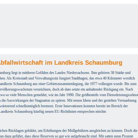
Abfallwirtschaft im Landkreis Schaumburg
mburg liegt in mittleren Gefilden des Landes Niedersachsens. Ihm gehören 38 Städte und
n. Als Kreisstadt und Verwaltungssitz fungiert Stadthagen, das etwa 40 Kilometer westlich
 Landkreis Schaumburg aus einer Gebietszusammenlegung, die 1977 vollzogen wurde. Bis zum
Bevölkerungswachstum verzeichnen, doch ab dato setzte ein anhaltender Rückgang ein. Nach
wa so viele Menschen gemeldet, wie im Jahr 1990. Die größtenteils vom Dienstleistungssekto
en die Auswirkungen der Stagnation zu spüren. Mit neuen Ideen und der gezielten Vermarktung
wärtstrend schnellstmöglich bremsen. Erste Innovationen konnten bereits im Bereich der
Landkreis Schaumburg künftig neuen EU-Richtlinien entsprechen möchte.
tlichen Rücklagen gebildet, um Erhöhungen der Müllgebühren ausgleichen zu können. Doch die
n dazu geführt, dass diese Reserven so gut wie aufgebraucht sind. Mit satten neun Prozent