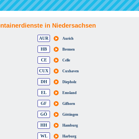
ontainerdienste in Niedersachsen
AUR
Aurich
HB
Bremen
CE
Celle
CUX
Cuxhaven
DH
Diepholz
EL
Emsland
GF
Gifhorn
GÖ
Göttingen
HH
Hamburg
WL
Harburg