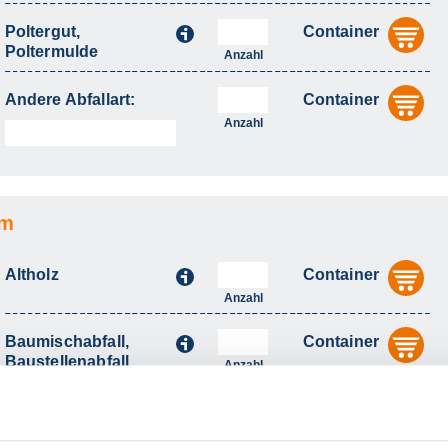
Poltergut,
Container
i
au
Poltermulde
Anzahl
Andere Abfallart:
Container
au
Anzahl
bm
Altholz
Container
i
au
Anzahl
Baumischabfall,
Container
i
au
Baustellenabfall
Anzahl
Bauschutt
Container
i
au
Anzahl