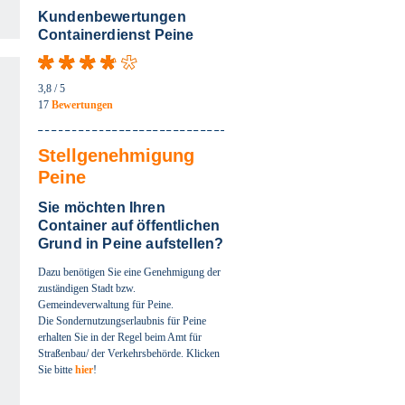
Kundenbewertungen
Containerdienst Peine
3,8
/ 5
17
Bewertungen
swählen
Stellgenehmigung
Peine
swählen
Sie möchten Ihren
Container auf öffentlichen
Grund in Peine aufstellen?
swählen
Dazu benötigen Sie eine Genehmigung der
zuständigen Stadt bzw.
Gemeindeverwaltung für Peine.
swählen
Die Sondernutzungserlaubnis für Peine
erhalten Sie in der Regel beim Amt für
Straßenbau/ der Verkehrsbehörde. Klicken
Sie bitte
hier
!
swählen