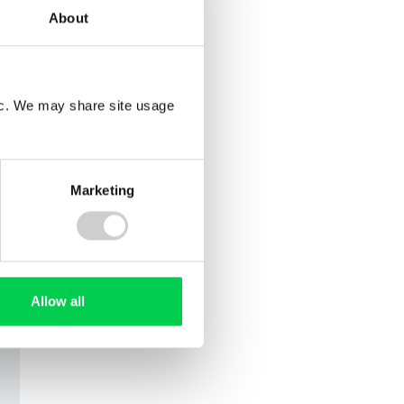
About
swählen
swählen
fic. We may share site usage
swählen
Marketing
swählen
Allow all
swählen