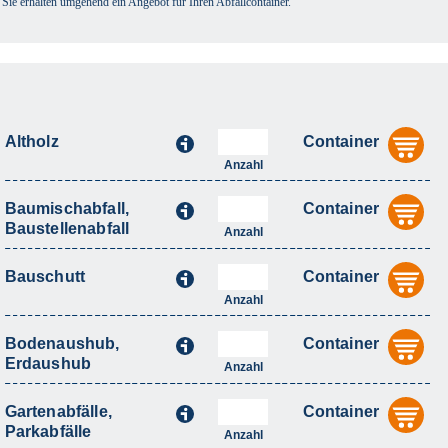
 Sie erhalten umgehend ein Angebot für Ihren Abfallcontainer.
m
Altholz
Container
i
au
Anzahl
Baumischabfall,
Container
i
au
Baustellenabfall
Anzahl
Bauschutt
Container
i
au
Anzahl
Bodenaushub,
Container
i
au
Erdaushub
Anzahl
Gartenabfälle,
Container
i
au
Parkabfälle
Anzahl