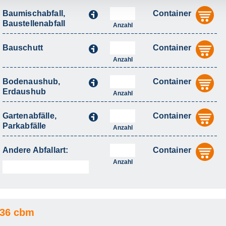
Baumischabfall,
Container
i
au
Baustellenabfall
Anzahl
Bauschutt
Container
i
au
Anzahl
Bodenaushub,
Container
i
au
Erdaushub
Anzahl
Gartenabfälle,
Container
i
au
Parkabfälle
Anzahl
Andere Abfallart:
Container
au
Anzahl
-36 cbm