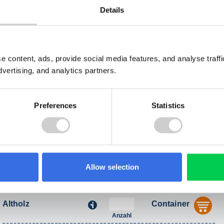
Details
Bodenaushub,
Container
i
au
Erdaushub
Anzahl
Gartenabfälle,
Container
i
au
Parkabfälle
e content, ads, provide social media features, and analyse traf
Anzahl
dvertising, and analytics partners.
Poltergut,
Container
i
au
Poltermulde
Anzahl
Preferences
Statistics
Andere Abfallart:
Container
au
Anzahl
Allow selection
cbm
Altholz
Container
i
au
Anzahl