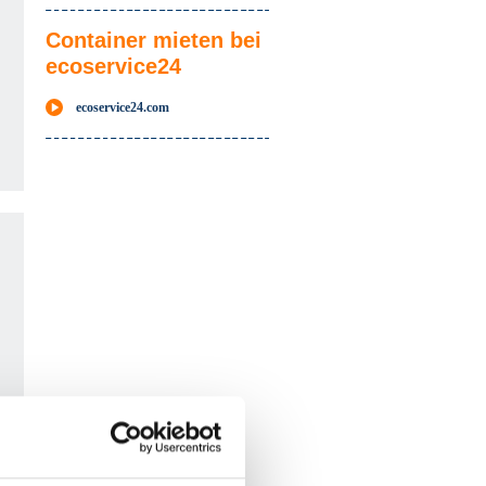
swählen
Container mieten bei
ecoservice24
ecoservice24.com
swählen
swählen
swählen
swählen