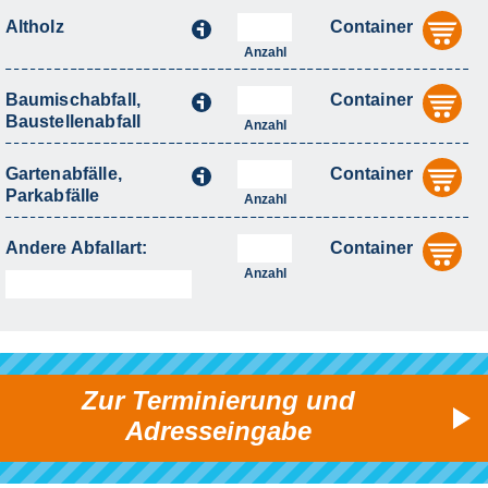
Altholz
Container
i
au
Anzahl
Baumischabfall,
Container
i
au
Baustellenabfall
Anzahl
Gartenabfälle,
Container
i
au
Parkabfälle
Anzahl
Andere Abfallart:
Container
au
Anzahl
Zur Terminierung und
Adresseingabe