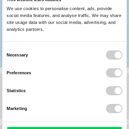
Fragen und Antworten
We use cookies to personalise content, ads, provide
Über uns
social media features, and analyse traffic. We may share
Login für Entsorger
site usage data with our social media, advertising, and
analytics partners.
Datenschutz
AGB
Impressum
Consent
Necessary
Selection
Startseite Portal
Preferences
Ihr Ansprechpartner
Statistics
Jürgen Dedy
Head of Site Disposal
Tel.: +49 221 800 158 28
Email schreiben
Marketing