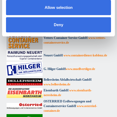
Allow selection
Franz Peine GmbH
www.peine-arolsen.de
Deny
KCS Knab GmbH
www.kcs-knab.de
Vetters Container Service GmbH
www.vetters-
containerservice.de
Neuert GmbH
www.containerdienst-koblenz.de
G. Hilger GmbH
www.muellvertilger.de
Bellersheim Abfallwirtschaft GmbH
www.bellersheim.de
Eisenbarth GmbH
www.eisenbarth-
neresheim.de
OSTERRIED Erdbewegungen und
Containerservice GmbH
www.osterried-
container.de