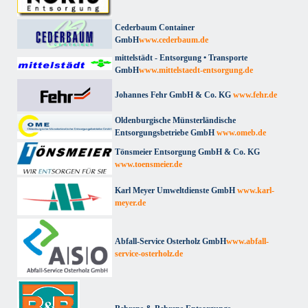
Cederbaum Container
GmbH
www.cederbaum.de
mittelstädt - Entsorgung • Transporte
GmbH
www.mittelstaedt-entsorgung.de
Johannes Fehr GmbH & Co. KG
www.fehr.de
Oldenburgische Münsterländische
Entsorgungsbetriebe GmbH
www.omeb.de
Tönsmeier Entsorgung GmbH & Co. KG
www.toensmeier.de
Karl Meyer Umweltdienste GmbH
www.karl-
meyer.de
Abfall-Service Osterholz GmbH
www.abfall-
service-osterholz.de