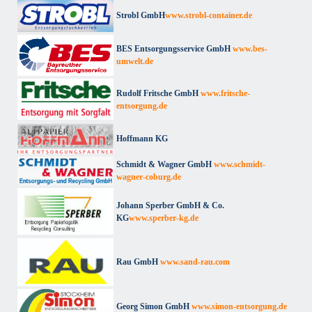
Strobl GmbH
www.strobl-container.de
BES Entsorgungsservice GmbH
www.bes-
umwelt.de
Rudolf Fritsche GmbH
www.fritsche-
entsorgung.de
Hoffmann KG
Schmidt & Wagner GmbH
www.schmidt-
wagner-coburg.de
Johann Sperber GmbH & Co.
KG
www.sperber-kg.de
Rau GmbH
www.sand-rau.com
Georg Simon GmbH
www.simon-entsorgung.de