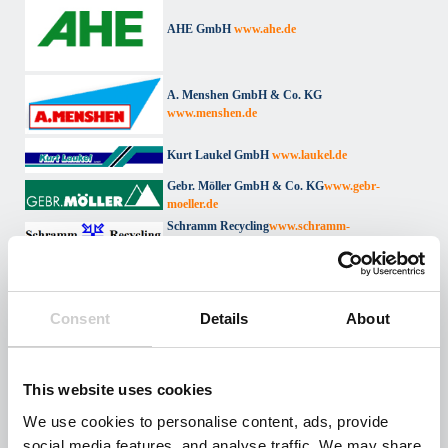
AHE GmbH
www.ahe.de
A. Menshen GmbH & Co. KG
www.menshen.de
Kurt Laukel GmbH
www.laukel.de
Gebr. Möller GmbH & Co. KG
www.gebr-
moeller.de
Schramm Recycling
www.schramm-
recycling.com
Kelkheimer Kübeldienst Kilb GmbH
www.kilb-
Consent
Details
About
entsorgung.de
Fehr Umwelt Hessen GmbH & Co. KG
This website uses cookies
www.fehr.de
We use cookies to personalise content, ads, provide
social media features, and analyse traffic. We may share