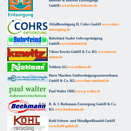
Behrens & Behrens Entsorgungs
GmbH
www.behrens-behrens.de
Abfallbeseitigung H. Cohrs GmbH
www.cohrs-
entsorgung.de
Buhrfeind Stader Gehwegreinigung
GmbH
www.buhrfeind.de
Viktor Kewitz GmbH & Co. KG
www.kewitz-
uelzen.de
Nehlsen AG
www.nehlsen.de
Horst Marthen Städtereinigungsunternehmen
GmbH & Co. KG
www.hms-emsland.de
Paul Walter OHG
www.p-walter.de
R. & J. Beekmann Entsorgung GmbH & Co.
KG
www.beekmann.de
Kohl Schrott- und Metallgroßhandel GmbH
www.kohl-gmbh.de