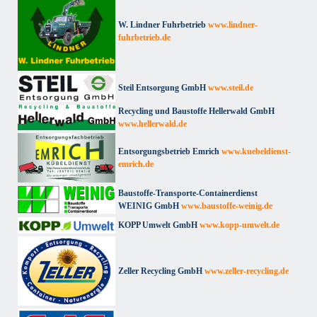
W. Lindner Fuhrbetrieb
www.lindner-
fuhrbetrieb.de
Steil Entsorgung GmbH
www.steil.de
Recycling und Baustoffe Hellerwald GmbH
www.hellerwald.de
Entsorgungsbetrieb Emrich
www.kuebeldienst-
emrich.de
Baustoffe-Transporte-Containerdienst
WEINIG GmbH
www.baustoffe-weinig.de
KOPP Umwelt GmbH
www.kopp-umwelt.de
Zeller Recycling GmbH
www.zeller-recycling.de