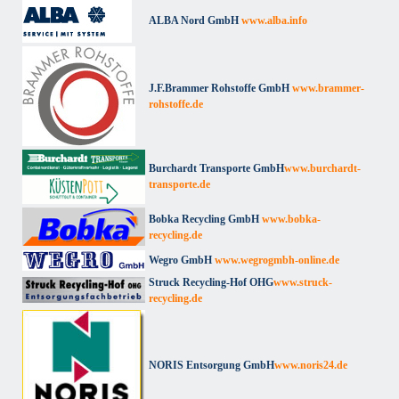
ALBA Nord GmbH
www.alba.info
J.F.Brammer Rohstoffe GmbH
www.brammer-
rohstoffe.de
Burchardt Transporte GmbH
www.burchardt-
transporte.de
Bobka Recycling GmbH
www.bobka-
recycling.de
Wegro GmbH
www.wegrogmbh-online.de
Struck Recycling-Hof OHG
www.struck-
recycling.de
NORIS Entsorgung GmbH
www.noris24.de