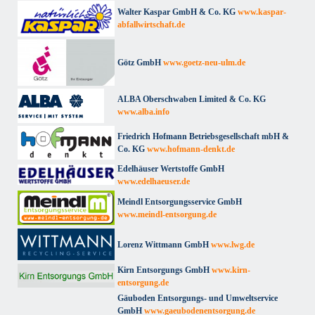
Walter Kaspar GmbH & Co. KG
www.kaspar-
abfallwirtschaft.de
Götz GmbH
www.goetz-neu-ulm.de
ALBA Oberschwaben Limited & Co. KG
www.alba.info
Friedrich Hofmann Betriebsgesellschaft mbH &
Co. KG
www.hofmann-denkt.de
Edelhäuser Wertstoffe GmbH
www.edelhaeuser.de
Meindl Entsorgungsservice GmbH
www.meindl-entsorgung.de
Lorenz Wittmann GmbH
www.lwg.de
Kirn Entsorgungs GmbH
www.kirn-
entsorgung.de
Gäuboden Entsorgungs- und Umweltservice
GmbH
www.gaeubodenentsorgung.de