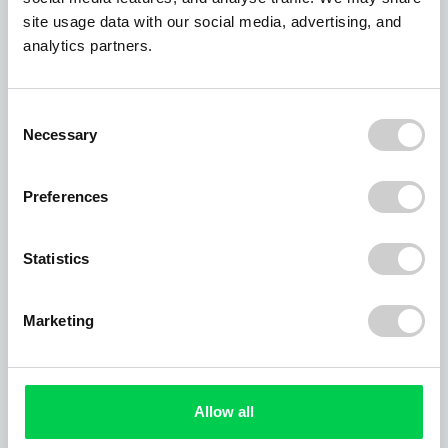
INAST Abfallbeseitigungs-GmbH
www.inast.de
site usage data with our social media, advertising, and
analytics partners.
ALBA Lausitz GmbH
www.alba.info
ALBA Berlin GmbH, NL Leipzig
www.alba.info
Consent
Necessary
Selection
ALBA Nordbaden GmbH
www.alba.info
Preferences
ALBA Schwarzwald GmbH
www.alba.info
Statistics
Abfallwirtschaft und Stadtreinigung Freiburg
GmbH
www.abfallwirtschaft-freiburg.de
Marketing
Vobl Abfall-Entsorgung Reiner Vobl e.K.
www.vobl.de
Allow all
Diegel Transport GmbH
www.diegel-
transport.de