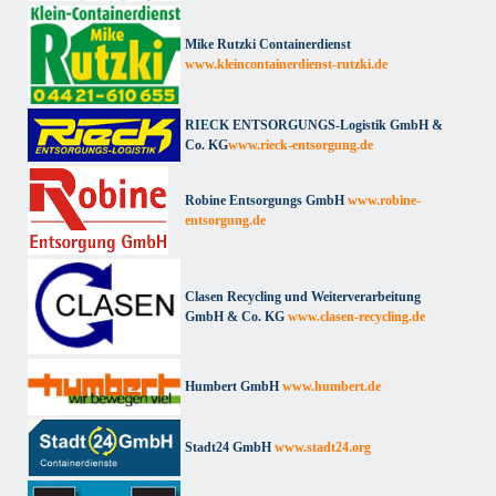
Mike Rutzki Containerdienst
www.kleincontainerdienst-rutzki.de
RIECK ENTSORGUNGS-Logistik GmbH &
Co. KG
www.rieck-entsorgung.de
Robine Entsorgungs GmbH
www.robine-
entsorgung.de
Clasen Recycling und Weiterverarbeitung
GmbH & Co. KG
www.clasen-recycling.de
Humbert GmbH
www.humbert.de
Stadt24 GmbH
www.stadt24.org