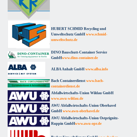
HUBERT SCHMID Recycling und
Umweltschutz GmbH
www.schmid-
umweltschutz.de
DINO Bauschutt-Container Service
GmbH
www.dino-container.de
ALBA Anhalt GmbH
www.alba.info
Bach Containerdienst
www.bach-
containerdienst.de
Abfallwirtschafts-Union Wildau GmbH
www.awu-wildau.de
AWU Abfallwirtschafts-Union Oberhavel
GmbH
www.awu-oberhavel.de
AWU Abfallwirtschafts-Union Ostprignitz-
Ruppin GmbH
www.awu-opr.de