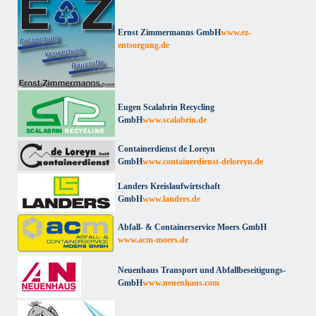
Ernst Zimmermanns GmbH
www.ez-
entsorgung.de
Eugen Scalabrin Recycling
GmbH
www.scalabrin.de
Containerdienst de Loreyn
GmbH
www.containerdienst-deloreyn.de
Landers Kreislaufwirtschaft
GmbH
www.landers.de
Abfall- & Containerservice Moers GmbH
www.acm-moers.de
Neuenhaus Transport und Abfallbeseitigungs-
GmbH
www.neuenhaus.com