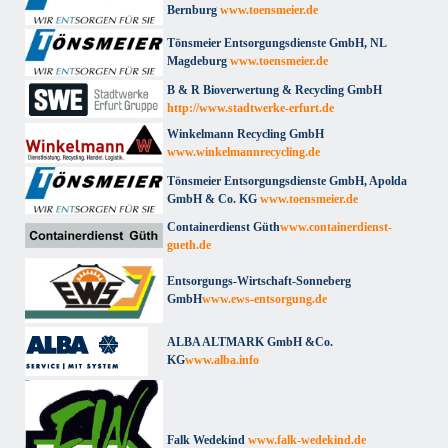
Bernburg
www.toensmeier.de
Tönsmeier Entsorgungsdienste GmbH, NL
Magdeburg
www.toensmeier.de
B & R Bioverwertung & Recycling GmbH
http://www.stadtwerke-erfurt.de
Winkelmann Recycling GmbH
www.winkelmannrecycling.de
Tönsmeier Entsorgungsdienste GmbH, Apolda
GmbH & Co. KG
www.toensmeier.de
Containerdienst Güth
www.containerdienst-
gueth.de
Entsorgungs-Wirtschaft-Sonneberg
GmbH
www.ews-entsorgung.de
ALBA ALTMARK GmbH &Co.
KG
www.alba.info
Falk Wedekind
www.falk-wedekind.de