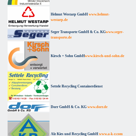
Helmut Westarp GmbH
www.helmut-
westarp.de
Seger Transporte GmbH & Co. KG
www.seger-
transporte.de
Kirsch + Sohn GmbH
www.kirsch-und-sohn.de
Settele Recycling Containerdienst
Dorr GmbH & Co. KG
www.dorr.de
Alz Kies und Recycling GmbH
www.a-k-r.com