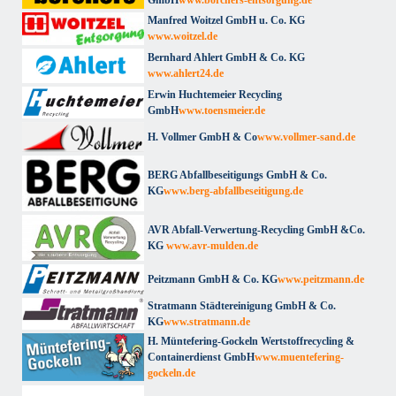
Manfred Woitzel GmbH u. Co. KG
www.woitzel.de
Bernhard Ahlert GmbH & Co. KG
www.ahlert24.de
Erwin Huchtemeier Recycling
GmbH
www.toensmeier.de
H. Vollmer GmbH & Co
www.vollmer-sand.de
BERG Abfallbeseitigungs GmbH & Co.
KG
www.berg-abfallbeseitigung.de
AVR Abfall-Verwertung-Recycling GmbH &Co.
KG
www.avr-mulden.de
Peitzmann GmbH & Co. KG
www.peitzmann.de
Stratmann Städtereinigung GmbH & Co.
KG
www.stratmann.de
H. Müntefering-Gockeln Wertstoffrecycling &
Containerdienst GmbH
www.muentefering-
gockeln.de