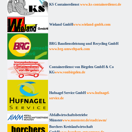
KS Containerdienst
www.ks-containerdienst.de
Wieland GmbH
www.wieland-gmbh.com
BRG Baudienstleistung und Recycling GmbH
www.brg-umweltpark.com
Containerdienst von Birgelen GmbH & Co
KG
www.vonbirgelen.de
Hufnagel Service GmbH
www.hufnagel-
service.de
Abfallwirtschaftsbetriebe
Münster
www.muenster.de/stadt/awm/
Borchers Kreislaufwirtschaft
GmbH
www.borchers-entsorgung.de