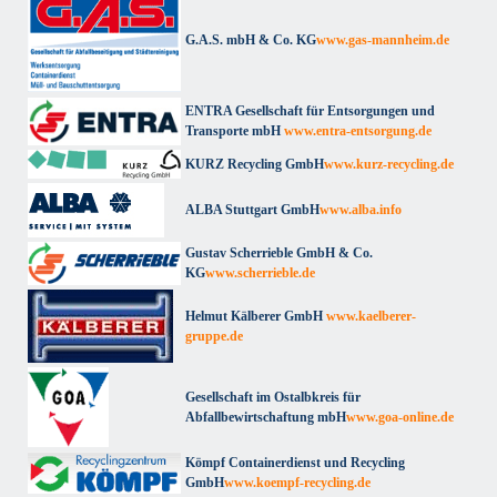
G.A.S. mbH & Co. KG
www.gas-mannheim.de
ENTRA Gesellschaft für Entsorgungen und
Transporte mbH
www.entra-entsorgung.de
KURZ Recycling GmbH
www.kurz-recycling.de
ALBA Stuttgart GmbH
www.alba.info
Gustav Scherrieble GmbH & Co.
KG
www.scherrieble.de
Helmut Kälberer GmbH
www.kaelberer-
gruppe.de
Gesellschaft im Ostalbkreis für
Abfallbewirtschaftung mbH
www.goa-online.de
Kömpf Containerdienst und Recycling
GmbH
www.koempf-recycling.de