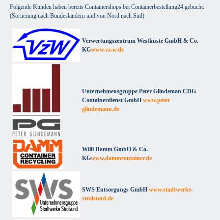
Folgende Kunden haben bereits Containershops bei Containerbestellung24 gebucht:
(Sortierung nach Bundesländern und von Nord nach Süd)
Verwertungszentrum Westküste GmbH & Co.
KG
www.vz-w.de
Unternehmensgruppe Peter Glindeman CDG
Containerdienst GmbH
www.peter-
glindemann.de
Willi Damm GmbH & Co.
KG
www.dammcontainer.de
SWS Entsorgungs GmbH
www.stadtwerke-
stralsund.de