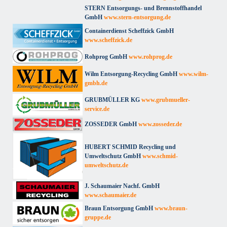
STERN Entsorgungs- und Brennstoffhandel
GmbH
www.stern-entsorgung.de
Containerdienst Scheffzick GmbH
www.scheffzick.de
Rohprog GmbH
www.rohprog.de
Wilm Entsorgung-Recycling GmbH
www.wilm-
gmbh.de
GRUBMÜLLER KG
www.grubmueller-
service.de
ZOSSEDER GmbH
www.zosseder.de
HUBERT SCHMID Recycling und
Umweltschutz GmbH
www.schmid-
umweltschutz.de
J. Schaumaier Nachf. GmbH
www.schaumaier.de
Braun Entsorgung GmbH
www.braun-
gruppe.de