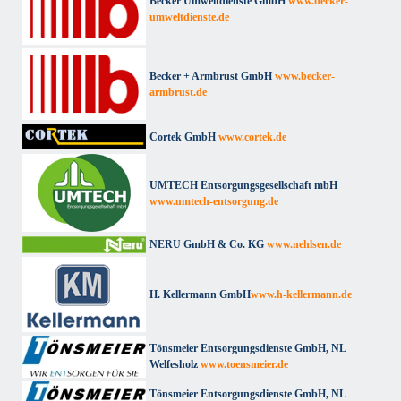
Becker Umweltdienste GmbH
www.becker-
umweltdienste.de
Becker + Armbrust GmbH
www.becker-
armbrust.de
Cortek GmbH
www.cortek.de
UMTECH Entsorgungsgesellschaft mbH
www.umtech-entsorgung.de
NERU GmbH & Co. KG
www.nehlsen.de
H. Kellermann GmbH
www.h-kellermann.de
Tönsmeier Entsorgungsdienste GmbH, NL
Welfesholz
www.toensmeier.de
Tönsmeier Entsorgungsdienste GmbH, NL