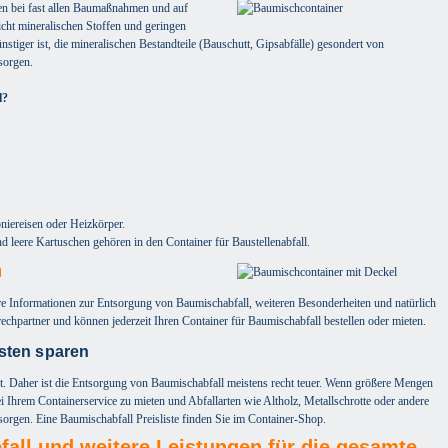
len bei fast allen Baumaßnahmen und auf
icht mineralischen Stoffen und geringen
stiger ist, die mineralischen Bestandteile (Bauschutt, Gipsabfälle) gesondert von
sorgen.
l?
niereisen oder Heizkörper.
leere Kartuschen gehören in den Container für Baustellenabfall.
n
re Informationen zur Entsorgung von Baumischabfall, weiteren Besonderheiten und natürlich
rechpartner und können jederzeit Ihren Container für Baumischabfall bestellen oder mieten.
sten sparen
t. Daher ist die Entsorgung von Baumischabfall meistens recht teuer. Wenn größere Mengen
bei Ihrem Containerservice zu mieten und Abfallarten wie Altholz, Metallschrotte oder andere
orgen. Eine Baumischabfall Preisliste finden Sie im Container-Shop.
fall und weitere Leistungen für die gesamte