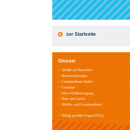
zur Startseite
Glossar
Abfälle auf Baustellen
Branchenlösungen
Containerdienst finden
Container
Infos Abfallentsorgung
Haus und Garten
Mulden-­ und Containerdienst
Häufig gestellte Fragen (FAQ)