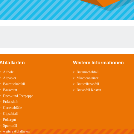
Abfallarten
Weitere Informationen
Altholz
Baumischabfall
Altpapier
Mischcontainer
Baumischabfall
Baustellenabfall
Bauschutt
Bauabfall Kosten
Dach-
und
Teerpappe
Erdaushub
Gartenabfälle
Gipsabfall
Poltergut
Sperrmüll
weitere Abfallarten