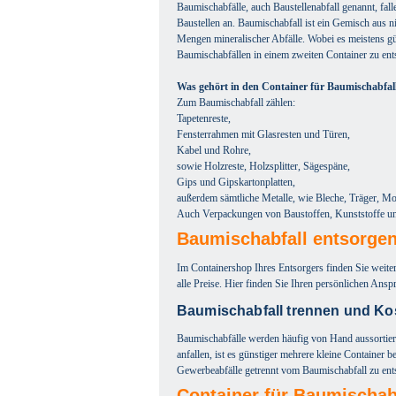
Baumischabfälle, auch Baustellenabfall genannt, fal
Baustellen an. Baumischabfall ist ein Gemisch aus n
Mengen mineralischer Abfälle. Wobei es meistens gün
Baumischabfällen in einem zweiten Container zu ent
Was gehört in den Container für Baumischabfal
Zum Baumischabfall zählen:
Tapetenreste,
Fensterrahmen mit Glasresten und Türen,
Kabel und Rohre,
sowie Holzreste, Holzsplitter, Sägespäne,
Gips und Gipskartonplatten,
außerdem sämtliche Metalle, wie Bleche, Träger, Mo
Auch Verpackungen von Baustoffen, Kunststoffe und 
Baumischabfall entsorge
Im Containershop Ihres Entsorgers finden Sie weite
alle Preise. Hier finden Sie Ihren persönlichen Ansp
Baumischabfall trennen und Ko
Baumischabfälle werden häufig von Hand aussortier
anfallen, ist es günstiger mehrere kleine Container 
Gewerbeabfälle getrennt vom Baumischabfall zu ents
Container für Baumischab