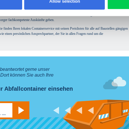
Allow selection
n weitgehendes Verwendungsverbot für das Flammschutzmittel Hexabromcyclododecan (HBCD).
lystyrolmaterialien (Styropor) als flammhemmende Komponente enthalten. Dies hat auch
us dem Bau- und Abbruchbereich. Seit dem 30.09.2016 sind diese getrennt zu erfassen und zu
tsorger fachkompetente Auskünfte geben.
e finden Ihren lokalen Containerservice mit seinen Preislisten für alle auf Baustellen gängigen
ie einen persönlichen Ansprechpartner, der Sie in allen Fragen rund um die
 beantwortet gerne unser
 Dort können Sie auch Ihre
r Abfallcontainer einsehen
Suchen
__