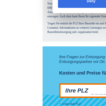
Deny
Wussten Sie nicht? Seit Frühjahr 2016 gibt es ei
HBCD ist in nahezu allen Dämmstoffabfällen aus Po
Auswirkung auf die Entsorgung derartiger Abfälle a
entsorgen. Auch dazu kann Ihnen Ihr regionaler En
Tragen Sie einfach die PLZ Ihrer Baustelle ein und Si
Container, Informationen zu weiteren Leistungen sow
Baustellenentsorgung und -organisation berät.
Ihre Fragen zur Entsorgung
Entsorgungspartner vor Ort.
Kosten und Preise fü
Ihre PLZ
___
weiter ohne PLZ