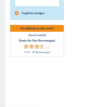
Angebote anzeigen
Wie hilfreich ist diese Seite?
Baumischabfall
Danke für Ihre Bewertungen!
3.5
/5 -
49
Bewertungen