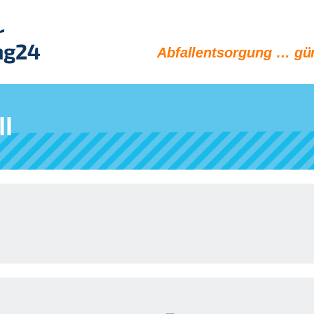
Abfallentsorgung … gün
l