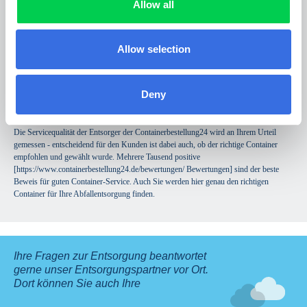
Allow all
Sie im Shop Ihres Containerservices z.B. Container für
[https://www.containerbestellung24.de/entsorgung/sperrmuell.html sperrigen Müll].
[https://www.containerbestellung24.de/container/muellcontainer.html Container für
Müll] werden also nach der Abfallart, mit der Sie sie beladen möchten, kalkuliert. In
Allow selection
einen Container für
[https://www.containerbestellung24.de/baumischabfall/mischcontainer.html
Mischabfall] kann man bis auf gefährliche und kontaminierte Abfälle fast alles
einfüllen.
Deny
Welcher Container ist der richtige?
Die Servicequalität der Entsorger der Containerbestellung24 wird an Ihrem Urteil
gemessen - entscheidend für den Kunden ist dabei auch, ob der richtige Container
empfohlen und gewählt wurde. Mehrere Tausend positive
[https://www.containerbestellung24.de/bewertungen/ Bewertungen] sind der beste
Beweis für guten Container-Service. Auch Sie werden hier genau den richtigen
Container für Ihre Abfallentsorgung finden.
Ihre Fragen zur Entsorgung beantwortet
gerne unser Entsorgungspartner vor Ort.
Dort können Sie auch Ihre