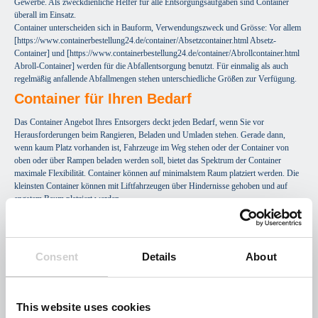
Gewerbe. Als zweckdienliche Helfer für alle Entsorgungsaufgaben sind Container
überall im Einsatz.
Container unterscheiden sich in Bauform, Verwendungszweck und Grösse: Vor allem
[https://www.containerbestellung24.de/container/Absetzcontainer.html Absetz-
Container] und [https://www.containerbestellung24.de/container/Abrollcontainer.html
Abroll-Container] werden für die Abfallentsorgung benutzt. Für einmalig als auch
regelmäßig anfallende Abfallmengen stehen unterschiedliche Größen zur Verfügung.
Container für Ihren Bedarf
Das Container Angebot Ihres Entsorgers deckt jeden Bedarf, wenn Sie vor
Herausforderungen beim Rangieren, Beladen und Umladen stehen. Gerade dann,
wenn kaum Platz vorhanden ist, Fahrzeuge im Weg stehen oder der Container von
oben oder über Rampen beladen werden soll, bietet das Spektrum der Container
maximale Flexibilität. Container können auf minimalstem Raum platziert werden. Die
kleinsten Container können mit Liftfahrzeugen über Hindernisse gehoben und auf
engstem Raum platziert werden.
Die zertifizierten Entsorgungsunternehmen von Containerbestellung24 verfügen über
alle Container, die Sie zur bequemen Entsorgung aller gängigen Arten und Mengen
von Abfällen benötigen.
Consent
Details
About
Was auch immer Sie zu entsorgen haben: Das Sortiment Ihres regionalen
Containerunternehmens bietet Ihnen eine Lösung für die anstehenden
Entsorgungsaufgaben. Falls Sie den gewünschten Container nicht direkt finden sollten
This website uses cookies
oder nicht wissen, welcher Container für Sie der richtige ist, nutzen Sie die