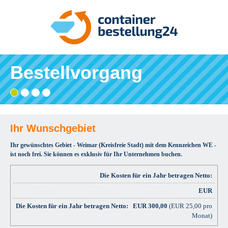
Bestellvorgang
Gebiet
Adresse
Angaben
Ihre
wählen
eingeben
prüfen
Bestätigung
und
bestellen
Ihr Wunschgebiet
Ihr gewünschtes Gebiet - Weimar (Kreisfreie Stadt) mit dem Kennzeichen WE -
ist noch frei. Sie können es exklusiv für Ihr Unternehmen buchen.
Die Kosten für ein Jahr betragen Netto:
EUR
EUR
300,00
(EUR 25,00 pro
Monat)