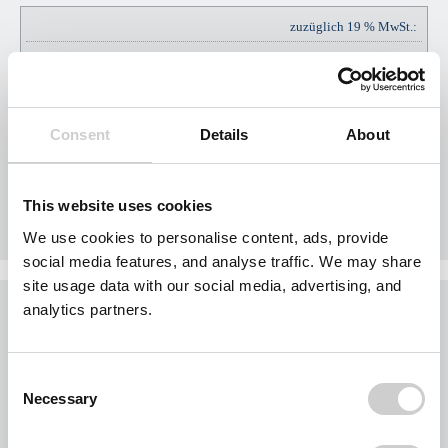
zuzüglich 19 % MwSt.:
EUR
EUR
57,00
Consent
Details
About
Gesamtpreis Brutto:
EUR
EUR
357,00
This website uses cookies
We use cookies to personalise content, ads, provide
social media features, and analyse traffic. We may share
site usage data with our social media, advertising, and
Was möchten Sie jetzt tun?
analytics partners.
Sie möchten jetzt Nägel mit Köpfen machen?
Buchen Sie Ihr Gebiet exklusiv für Ihr Unternehmen.
Consent
Jedes Gebiet wird nur einmal vergeben.
Necessary
Selection
Bei der Nutzung des Formulars für eine Gebietsanfrage werden personenbezogene
Daten von Ihnen abgefragt. Wir beschränken uns dabei auf Ihre Kontaktdaten und die