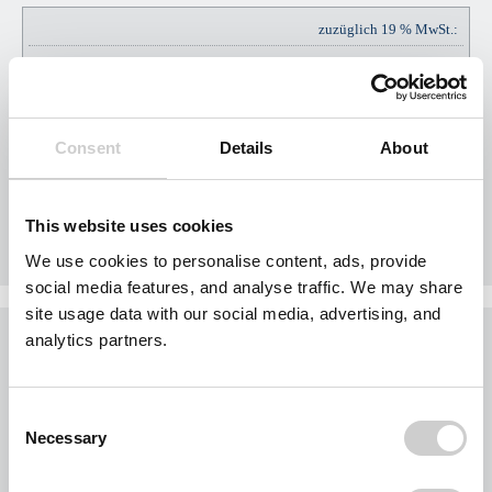
zuzüglich 19 % MwSt.:
EUR
EUR
99,75
Consent
Details
About
Gesamtpreis Brutto:
EUR
EUR
624,75
This website uses cookies
We use cookies to personalise content, ads, provide
social media features, and analyse traffic. We may share
site usage data with our social media, advertising, and
Was möchten Sie jetzt tun?
analytics partners.
Sie möchten jetzt Nägel mit Köpfen machen?
Buchen Sie Ihr Gebiet exklusiv für Ihr Unternehmen.
Consent
Jedes Gebiet wird nur einmal vergeben.
Necessary
Selection
Bei der Nutzung des Formulars für eine Gebietsanfrage werden personenbezogene
Daten von Ihnen abgefragt. Wir beschränken uns dabei auf Ihre Kontaktdaten und die