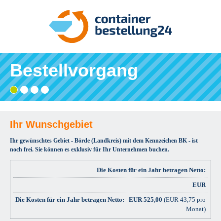
Bestellvorgang
Gebiet
Adresse
Angaben
Ihre
wählen
eingeben
prüfen
Bestätigung
und
bestellen
Ihr Wunschgebiet
Ihr gewünschtes Gebiet - Börde (Landkreis) mit dem Kennzeichen BK - ist
noch frei. Sie können es exklusiv für Ihr Unternehmen buchen.
Die Kosten für ein Jahr betragen Netto:
EUR
EUR
525,00
(EUR 43,75 pro
Monat)