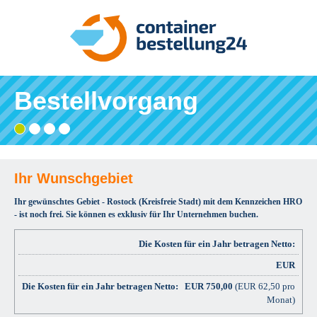
Bestellvorgang
Gebiet
Adresse
Angaben
Ihre
wählen
eingeben
prüfen
Bestätigung
und
bestellen
Ihr Wunschgebiet
Ihr gewünschtes Gebiet - Rostock (Kreisfreie Stadt) mit dem Kennzeichen HRO
- ist noch frei. Sie können es exklusiv für Ihr Unternehmen buchen.
Die Kosten für ein Jahr betragen Netto:
EUR
EUR
750,00
(EUR 62,50 pro
Monat)