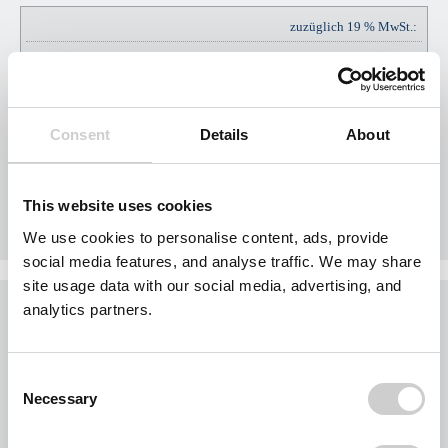
zuzüglich 19 % MwSt.:
EUR
EUR
142,50
Consent
Details
About
Gesamtpreis Brutto:
EUR
EUR
892,50
This website uses cookies
We use cookies to personalise content, ads, provide
social media features, and analyse traffic. We may share
site usage data with our social media, advertising, and
Was möchten Sie jetzt tun?
analytics partners.
Sie möchten jetzt Nägel mit Köpfen machen?
Buchen Sie Ihr Gebiet exklusiv für Ihr Unternehmen.
Consent
Jedes Gebiet wird nur einmal vergeben.
Necessary
Selection
Bei der Nutzung des Formulars für eine Gebietsanfrage werden personenbezogene
Daten von Ihnen abgefragt. Wir beschränken uns dabei auf Ihre Kontaktdaten und die