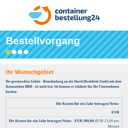
Bestellvorgang
Gebiet
Adresse
Angaben
Ihre
wählen
eingeben
prüfen
Bestätigung
und
bestellen
Ihr Wunschgebiet
Ihr gewünschtes Gebiet - Brandenburg an der Havel (Kreisfreie Stadt) mit dem
Kennzeichen BRB - ist noch frei. Sie können es exklusiv für Ihr Unternehmen
buchen.
Die Kosten für ein Jahr betragen Netto:
EUR
EUR
300,00
(EUR 25,00 pro
Monat)