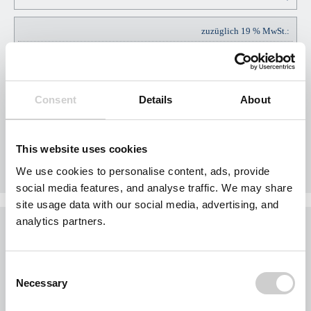
zuzüglich 19 % MwSt.:
EUR
EUR
57,00
Consent
Details
About
Gesamtpreis Brutto:
EUR
This website uses cookies
EUR
357,00
We use cookies to personalise content, ads, provide
social media features, and analyse traffic. We may share
site usage data with our social media, advertising, and
analytics partners.
Was möchten Sie jetzt tun?
Sie möchten jetzt Nägel mit Köpfen machen?
Consent
Buchen Sie Ihr Gebiet exklusiv für Ihr Unternehmen.
Necessary
Selection
Jedes Gebiet wird nur einmal vergeben.
Bei der Nutzung des Formulars für eine Gebietsanfrage werden personenbezogene