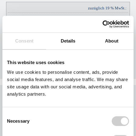
zuzüglich 19 % MwSt.:
EUR
EUR
57,00
Consent
Details
About
Gesamtpreis Brutto:
EUR
EUR
357,00
This website uses cookies
We use cookies to personalise content, ads, provide
social media features, and analyse traffic. We may share
site usage data with our social media, advertising, and
Was möchten Sie jetzt tun?
analytics partners.
Sie möchten jetzt Nägel mit Köpfen machen?
Buchen Sie Ihr Gebiet exklusiv für Ihr Unternehmen.
Consent
Jedes Gebiet wird nur einmal vergeben.
Necessary
Selection
Bei der Nutzung des Formulars für eine Gebietsanfrage werden personenbezogene
Daten von Ihnen abgefragt. Wir beschränken uns dabei auf Ihre Kontaktdaten und die