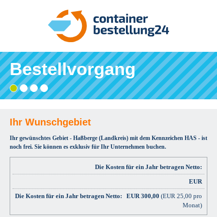
Bestellvorgang
Gebiet
Adresse
Angaben
Ihre
wählen
eingeben
prüfen
Bestätigung
und
bestellen
Ihr Wunschgebiet
Ihr gewünschtes Gebiet - Haßberge (Landkreis) mit dem Kennzeichen HAS - ist
noch frei. Sie können es exklusiv für Ihr Unternehmen buchen.
Die Kosten für ein Jahr betragen Netto:
EUR
EUR
300,00
(EUR 25,00 pro
Monat)