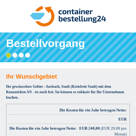
Bestellvorgang
Gebiet
Adresse
Angaben
Ihre
wählen
eingeben
prüfen
Bestätigung
und
bestellen
Ihr Wunschgebiet
Ihr gewünschtes Gebiet - Ansbach, Stadt (Kreisfreie Stadt) mit dem
Kennzeichen AN - ist noch frei. Sie können es exklusiv für Ihr Unternehmen
buchen.
Die Kosten für ein Jahr betragen Netto:
EUR
EUR
240,00
(EUR 20,00 pro
Monat)