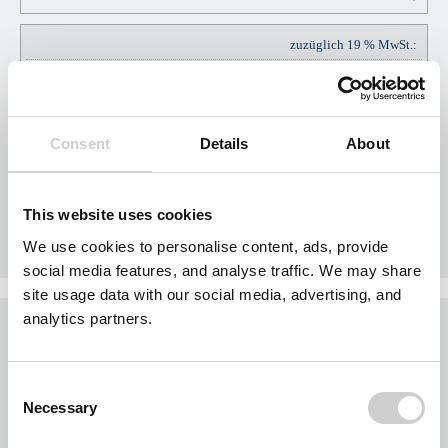
zuzüglich 19 % MwSt.:
EUR
EUR
45,60
Consent
Details
About
Gesamtpreis Brutto:
EUR
This website uses cookies
EUR
285,60
We use cookies to personalise content, ads, provide
social media features, and analyse traffic. We may share
site usage data with our social media, advertising, and
analytics partners.
Was möchten Sie jetzt tun?
Sie möchten jetzt Nägel mit Köpfen machen?
Consent
Buchen Sie Ihr Gebiet exklusiv für Ihr Unternehmen.
Necessary
Selection
Jedes Gebiet wird nur einmal vergeben.
Bei der Nutzung des Formulars für eine Gebietsanfrage werden personenbezogene