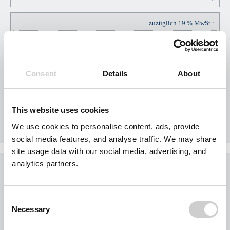
zuzüglich 19 % MwSt.:
EUR
EUR
57,00
Consent
Details
About
Gesamtpreis Brutto:
EUR
This website uses cookies
EUR
357,00
We use cookies to personalise content, ads, provide
social media features, and analyse traffic. We may share
site usage data with our social media, advertising, and
analytics partners.
Was möchten Sie jetzt tun?
Sie möchten jetzt Nägel mit Köpfen machen?
Consent
Buchen Sie Ihr Gebiet exklusiv für Ihr Unternehmen.
Necessary
Selection
Jedes Gebiet wird nur einmal vergeben.
Bei der Nutzung des Formulars für eine Gebietsanfrage werden personenbezogene