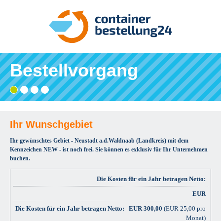
Bestellvorgang
Gebiet
Adresse
Angaben
Ihre
wählen
eingeben
prüfen
Bestätigung
und
bestellen
Ihr Wunschgebiet
Ihr gewünschtes Gebiet - Neustadt a.d.Waldnaab (Landkreis) mit dem
Kennzeichen NEW - ist noch frei. Sie können es exklusiv für Ihr Unternehmen
buchen.
Die Kosten für ein Jahr betragen Netto:
EUR
EUR
300,00
(EUR 25,00 pro
Monat)