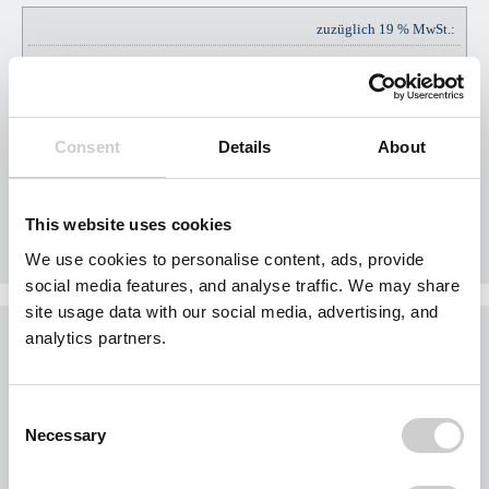
zuzüglich 19 % MwSt.:
EUR
EUR
45,60
Consent
Details
About
Gesamtpreis Brutto:
EUR
EUR
285,60
This website uses cookies
We use cookies to personalise content, ads, provide
social media features, and analyse traffic. We may share
site usage data with our social media, advertising, and
Was möchten Sie jetzt tun?
analytics partners.
Sie möchten jetzt Nägel mit Köpfen machen?
Buchen Sie Ihr Gebiet exklusiv für Ihr Unternehmen.
Consent
Jedes Gebiet wird nur einmal vergeben.
Necessary
Selection
Bei der Nutzung des Formulars für eine Gebietsanfrage werden personenbezogene
Daten von Ihnen abgefragt. Wir beschränken uns dabei auf Ihre Kontaktdaten und die