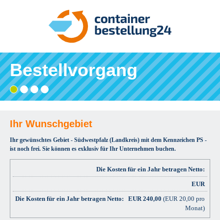
Bestellvorgang
Gebiet
Adresse
Angaben
Ihre
wählen
eingeben
prüfen
Bestätigung
und
bestellen
Ihr Wunschgebiet
Ihr gewünschtes Gebiet - Südwestpfalz (Landkreis) mit dem Kennzeichen PS -
ist noch frei. Sie können es exklusiv für Ihr Unternehmen buchen.
Die Kosten für ein Jahr betragen Netto:
EUR
EUR
240,00
(EUR 20,00 pro
Monat)