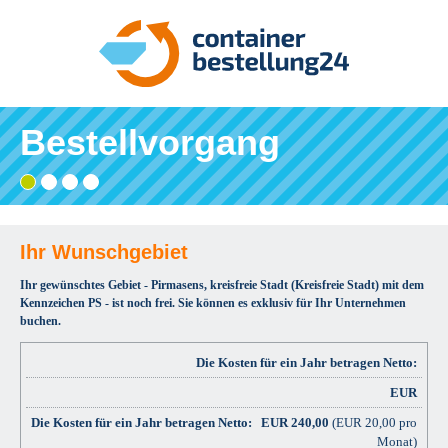
Bestellvorgang
Gebiet
Adresse
Angaben
Ihre
wählen
eingeben
prüfen
Bestätigung
und
bestellen
Ihr Wunschgebiet
Ihr gewünschtes Gebiet - Pirmasens, kreisfreie Stadt (Kreisfreie Stadt) mit dem
Kennzeichen PS - ist noch frei. Sie können es exklusiv für Ihr Unternehmen
buchen.
Die Kosten für ein Jahr betragen Netto:
EUR
EUR
240,00
(EUR 20,00 pro
Monat)