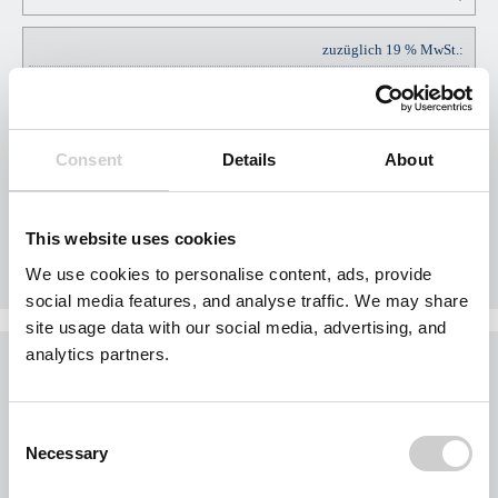
zuzüglich 19 % MwSt.:
EUR
EUR
45,60
Consent
Details
About
Gesamtpreis Brutto:
EUR
This website uses cookies
EUR
285,60
We use cookies to personalise content, ads, provide
social media features, and analyse traffic. We may share
site usage data with our social media, advertising, and
analytics partners.
Was möchten Sie jetzt tun?
Sie möchten jetzt Nägel mit Köpfen machen?
Consent
Buchen Sie Ihr Gebiet exklusiv für Ihr Unternehmen.
Necessary
Selection
Jedes Gebiet wird nur einmal vergeben.
Bei der Nutzung des Formulars für eine Gebietsanfrage werden personenbezogene