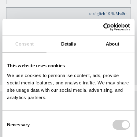
zuzüglich 19 % MwSt.:
EUR
EUR
45,60
Consent
Details
About
Gesamtpreis Brutto:
EUR
This website uses cookies
EUR
285,60
We use cookies to personalise content, ads, provide
social media features, and analyse traffic. We may share
site usage data with our social media, advertising, and
analytics partners.
Was möchten Sie jetzt tun?
Sie möchten jetzt Nägel mit Köpfen machen?
Consent
Buchen Sie Ihr Gebiet exklusiv für Ihr Unternehmen.
Necessary
Selection
Jedes Gebiet wird nur einmal vergeben.
Bei der Nutzung des Formulars für eine Gebietsanfrage werden personenbezogene