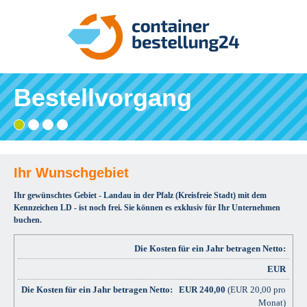
Bestellvorgang
Gebiet
Adresse
Angaben
Ihre
wählen
eingeben
prüfen
Bestätigung
und
bestellen
Ihr Wunschgebiet
Ihr gewünschtes Gebiet - Landau in der Pfalz (Kreisfreie Stadt) mit dem
Kennzeichen LD - ist noch frei. Sie können es exklusiv für Ihr Unternehmen
buchen.
Die Kosten für ein Jahr betragen Netto:
EUR
EUR
240,00
(EUR 20,00 pro
Monat)