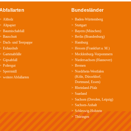
Abfallarten
Bundesländer
Altholz
Baden-­Württemberg
Altpapier
Stuttgart
Baumischabfall
Bayern
(
München
)
Bauschutt
Berlin
(
Brandenburg
)
Dach-
und
Teerpappe
Hamburg
Erdaushub
Hessen
(
Frankfurt a. M.
)
Gartenabfälle
Mecklenburg­-Vorpommern
Gipsabfall
Niedersachsen
(
Hannover
)
Poltergut
Bremen
Sperrmüll
Nordrhein-­Westfalen
(
Köln
,
Düsseldorf
,
weitere Abfallarten
Dortmund
,
Essen
)
Rheinland-­Pfalz
Saarland
Sachsen
(
Dresden
,
Leipzig
)
Sachsen­-Anhalt
Schleswig-­Holstein
Thüringen