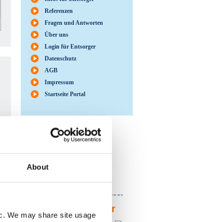
Referenzen
Fragen und Antworten
Über uns
Login für Entsorger
Datenschutz
AGB
Impressum
Startseite Portal
Möchten Sie unser
System kennen
lernen?
About
Hier finden Sie unseren
Demo-Shop
Ihr Ansprechpartner
fic. We may share site usage