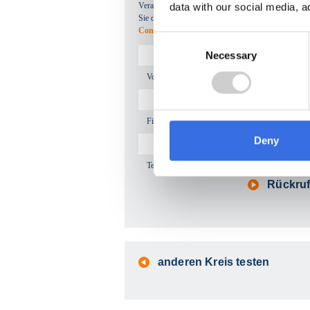
Verarbeitung und Speicherung Ihrer Daten einverstan
data with our social media, a
Sie dazu auch die
Datenschutzhinweise für Anbie
Containerdiensten
.
Consent
Necessary
Selection
Vor- und Nachname
Firmenname
Deny
Telefonnummer*
Rückruf
anderen Kreis testen