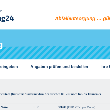
Abfallentsorgung … gün
g
 eingeben
Angaben prüfen und bestellen
Ihre
eie Stadt (Kreisfreie Stadt) mit dem Kennzeichen KL - ist noch frei. Sie können es
 Netto:
EUR
330,00
(EUR 27,50 pro Monat)