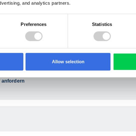
den. Bitte lesen
einverstanden. Bitte lesen Sie dazu auch die
Datenschutzhinweise
dvertising, and analytics partners.
ter von
für Anbieter von Containerdiensten
.
Bei einer Reservierung eines Gebietes und der Eröffnung eines
Webshops ist die Zustimmung / Bestätigung der Datenschutzhinweis
Preferences
Statistics
erforderlich.
zur Reservierung
Nach der Reservierung erhalten von uns eine Rechnung; nach der
Begleichung die Zugangsdaten zu Ihrem Shop.
Allow selection
 anfordern