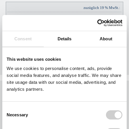
zuzüglich 19 % MwSt.:
EUR
EUR
99,75
Consent
Details
About
Gesamtpreis Brutto:
EUR
EUR
624,75
This website uses cookies
We use cookies to personalise content, ads, provide
social media features, and analyse traffic. We may share
site usage data with our social media, advertising, and
Was möchten Sie jetzt tun?
analytics partners.
Sie möchten jetzt Nägel mit Köpfen machen?
Buchen Sie Ihr Gebiet exklusiv für Ihr Unternehmen.
Consent
Jedes Gebiet wird nur einmal vergeben.
Necessary
Selection
Bei der Nutzung des Formulars für eine Gebietsanfrage werden personenbezogene
Daten von Ihnen abgefragt. Wir beschränken uns dabei auf Ihre Kontaktdaten und die