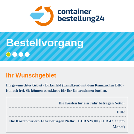
Bestellvorgang
Gebiet
Adresse
Angaben
Ihre
wählen
eingeben
prüfen
Bestätigung
und
bestellen
Ihr Wunschgebiet
Ihr gewünschtes Gebiet - Birkenfeld (Landkreis) mit dem Kennzeichen BIR -
ist noch frei. Sie können es exklusiv für Ihr Unternehmen buchen.
Die Kosten für ein Jahr betragen Netto:
EUR
EUR
525,00
(EUR 43,75 pro
Monat)