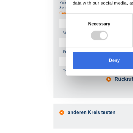
Verarbeitung und Speicherung Ihrer Daten einverstan
data with our social media, a
Sie dazu auch die
Datenschutzhinweise für Anbie
Containerdiensten
.
Consent
Necessary
Selection
Vor- und Nachname
Firmenname
Deny
Telefonnummer*
Rückruf
anderen Kreis testen