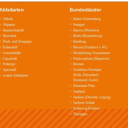
Abfallarten
Bundesländer
Altholz
Baden-­Württemberg
Altpapier
Stuttgart
Baumischabfall
Bayern
(
München
)
Bauschutt
Berlin
(
Brandenburg
)
Dach-
und
Teerpappe
Hamburg
Erdaushub
Hessen
(
Frankfurt a. M.
)
Gartenabfälle
Mecklenburg­-Vorpommern
Gipsabfall
Niedersachsen
(
Hannover
)
Poltergut
Bremen
Sperrmüll
Nordrhein-­Westfalen
(
Köln
,
Düsseldorf
,
weitere Abfallarten
Dortmund
,
Essen
)
Rheinland-­Pfalz
Saarland
Sachsen
(
Dresden
,
Leipzig
)
Sachsen­-Anhalt
Schleswig-­Holstein
Thüringen