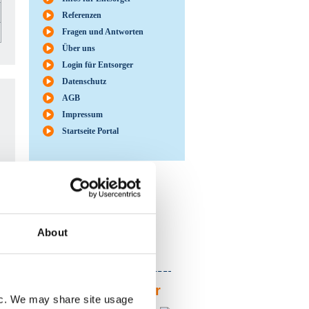
Referenzen
Fragen und Antworten
Über uns
Login für Entsorger
Datenschutz
AGB
Impressum
Startseite Portal
Möchten Sie unser
System kennen
lernen?
About
Hier finden Sie unseren
Demo-Shop
Ihr Ansprechpartner
fic. We may share site usage