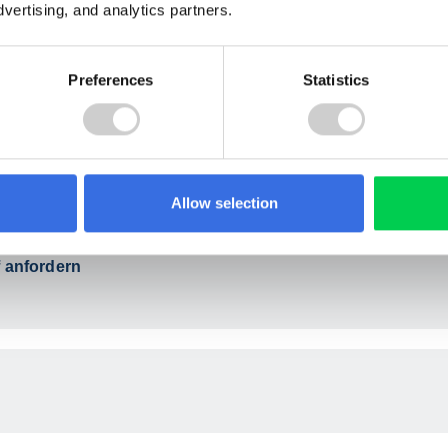
den. Bitte lesen
einverstanden. Bitte lesen Sie dazu auch die
Datenschutzhinweise
dvertising, and analytics partners.
ter von
für Anbieter von Containerdiensten
.
Bei einer Reservierung eines Gebietes und der Eröffnung eines
Webshops ist die Zustimmung / Bestätigung der Datenschutzhinweis
Preferences
Statistics
erforderlich.
zur Reservierung
Nach der Reservierung erhalten von uns eine Rechnung; nach der
Begleichung die Zugangsdaten zu Ihrem Shop.
Allow selection
 anfordern