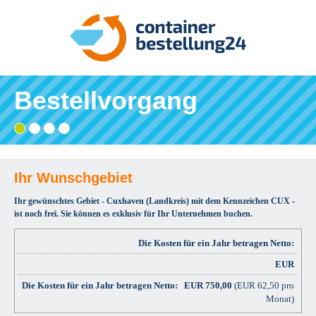
Bestellvorgang
Gebiet
Adresse
Angaben
Ihre
wählen
eingeben
prüfen
Bestätigung
und
bestellen
Ihr Wunschgebiet
Ihr gewünschtes Gebiet - Cuxhaven (Landkreis) mit dem Kennzeichen CUX -
ist noch frei. Sie können es exklusiv für Ihr Unternehmen buchen.
Die Kosten für ein Jahr betragen Netto:
EUR
EUR
750,00
(EUR 62,50 pro
Monat)