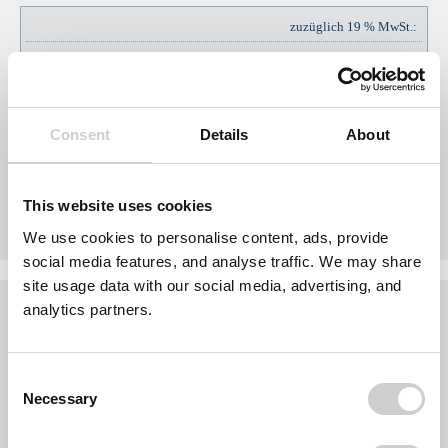
zuzüglich 19 % MwSt.:
EUR
EUR
142,50
Consent
Details
About
Gesamtpreis Brutto:
EUR
EUR
892,50
This website uses cookies
We use cookies to personalise content, ads, provide
social media features, and analyse traffic. We may share
site usage data with our social media, advertising, and
Was möchten Sie jetzt tun?
analytics partners.
Sie möchten jetzt Nägel mit Köpfen machen?
Buchen Sie Ihr Gebiet exklusiv für Ihr Unternehmen.
Consent
Jedes Gebiet wird nur einmal vergeben.
Necessary
Selection
Bei der Nutzung des Formulars für eine Gebietsanfrage werden personenbezogene
Daten von Ihnen abgefragt. Wir beschränken uns dabei auf Ihre Kontaktdaten und die