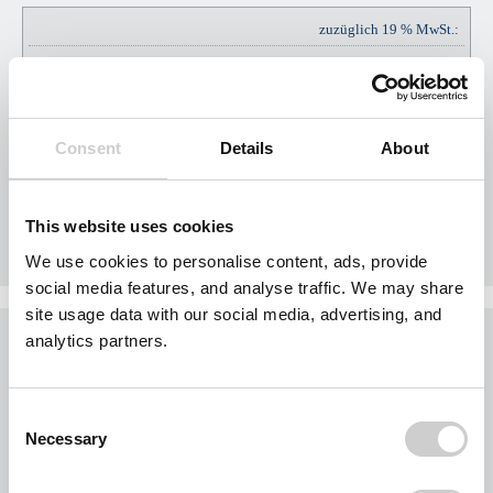
zuzüglich 19 % MwSt.:
EUR
EUR
45,60
Consent
Details
About
Gesamtpreis Brutto:
EUR
EUR
285,60
This website uses cookies
We use cookies to personalise content, ads, provide
social media features, and analyse traffic. We may share
site usage data with our social media, advertising, and
Was möchten Sie jetzt tun?
analytics partners.
Sie möchten jetzt Nägel mit Köpfen machen?
Buchen Sie Ihr Gebiet exklusiv für Ihr Unternehmen.
Consent
Jedes Gebiet wird nur einmal vergeben.
Necessary
Selection
Bei der Nutzung des Formulars für eine Gebietsanfrage werden personenbezogene
Daten von Ihnen abgefragt. Wir beschränken uns dabei auf Ihre Kontaktdaten und die