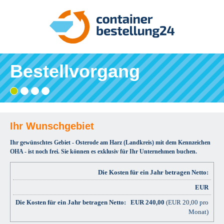
Bestellvorgang
Gebiet
Adresse
Angaben
Ihre
wählen
eingeben
prüfen
Bestätigung
und
bestellen
Ihr Wunschgebiet
Ihr gewünschtes Gebiet - Osterode am Harz (Landkreis) mit dem Kennzeichen
OHA - ist noch frei. Sie können es exklusiv für Ihr Unternehmen buchen.
Die Kosten für ein Jahr betragen Netto:
EUR
EUR
240,00
(EUR 20,00 pro
Monat)