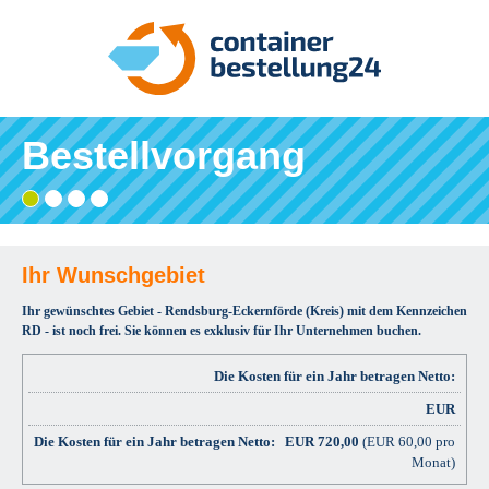
Bestellvorgang
Gebiet
Adresse
Angaben
Ihre
wählen
eingeben
prüfen
Bestätigung
und
bestellen
Ihr Wunschgebiet
Ihr gewünschtes Gebiet - Rendsburg-Eckernförde (Kreis) mit dem Kennzeichen
RD - ist noch frei. Sie können es exklusiv für Ihr Unternehmen buchen.
Die Kosten für ein Jahr betragen Netto:
EUR
EUR
720,00
(EUR 60,00 pro
Monat)