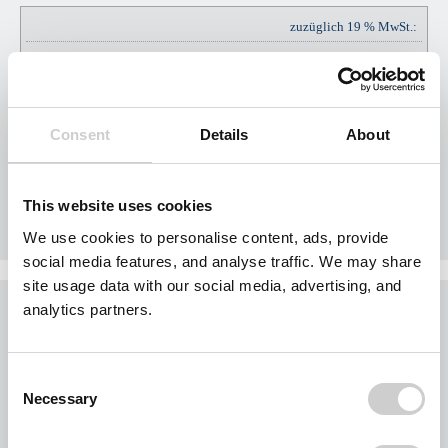
zuzüglich 19 % MwSt.:
EUR
EUR
136,80
Consent
Details
About
Gesamtpreis Brutto:
EUR
EUR
856,80
This website uses cookies
We use cookies to personalise content, ads, provide
social media features, and analyse traffic. We may share
site usage data with our social media, advertising, and
Was möchten Sie jetzt tun?
analytics partners.
Sie möchten jetzt Nägel mit Köpfen machen?
Buchen Sie Ihr Gebiet exklusiv für Ihr Unternehmen.
Consent
Jedes Gebiet wird nur einmal vergeben.
Necessary
Selection
Bei der Nutzung des Formulars für eine Gebietsanfrage werden personenbezogene
Daten von Ihnen abgefragt. Wir beschränken uns dabei auf Ihre Kontaktdaten und die