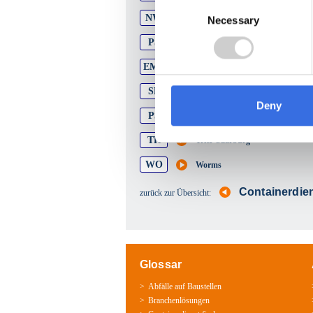
Consent
NW
Neustadt an der Weinstraße
Necessary
Selection
PS
Pirmasens
EMS
Rhein-Lahn-Kreis
SP
Speyer
Deny
PS
Südwestpfalz
TR
Trier-Saarburg
WO
Worms
Containerdie
zurück zur Übersicht:
Glossar
Abfälle auf Baustellen
Branchenlösungen