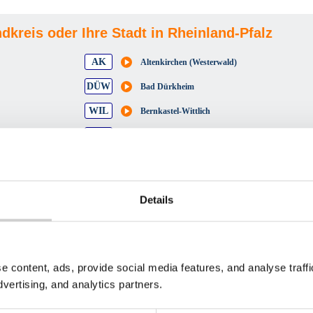
dkreis oder Ihre Stadt in Rheinland-Pfalz
AK
Altenkirchen (Westerwald)
DÜW
Bad Dürkheim
WIL
Bernkastel-Wittlich
COC
Cochem-Zell
KIB
Donnersbergkreis
FT
Frankenthal (Pfalz)
Details
KL
Kaiserslautern
KO
Koblenz
LD
Landau in der Pfalz
e content, ads, provide social media features, and analyse traf
MZ
Mainz
dvertising, and analytics partners.
MYK
Mayen-Koblenz