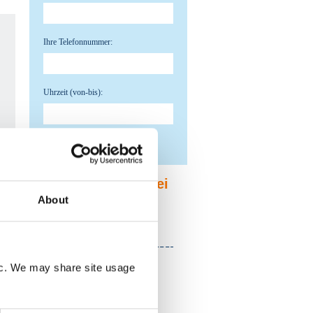
Ihre Telefonnummer:
Uhrzeit (von-bis):
Absenden
Container mieten bei
ecoservice24
About
ecoservice24.com
fic. We may share site usage