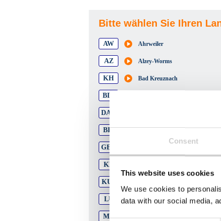
Bitte wählen Sie Ihren Lan
AW
Ahrweiler
AZ
Alzey-Worms
KH
Bad Kreuznach
BIR
Birkenfeld
DAU
Daun
BIT
Eifelkreis Bitburg-Prüm
Consent
GER
Germersheim
KL
Kaiserslautern
This website uses cookies
KUS
Kusel
We use cookies to personalis
LU
Ludwigshafen am Rhein
data with our social media, a
MZ
Mainz-Bingen