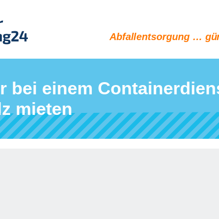
Abfallentsorgung … gün
r bei einem Containerdiens
lz mieten