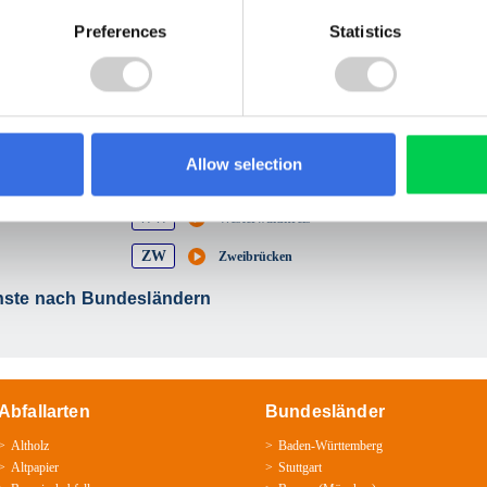
NR
Neuwied
Preferences
Statistics
SIM
Rhein-Hunsrück-Kreis
RP
Rhein-Pfalz-Kreis
SÜW
Südliche Weinstraße
Allow selection
TR
Trier
WW
Westerwaldkreis
ZW
Zweibrücken
nste nach Bundesländern
Abfallarten
Bundesländer
Altholz
Baden-­Württemberg
Altpapier
Stuttgart