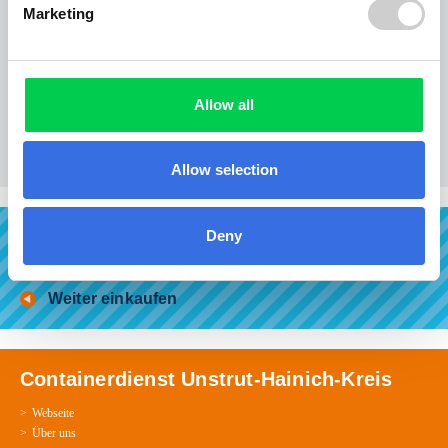
Summe inklusive EUR 23,15 MwSt.
Marketing
A C H T U N G ! Beachten Sie bitte folgendes:
Bei Abrechnung nach Gewicht kommen zum Transportpreis noch der Maut/Co²
Zuschlag in Höhe von 14,88€ und die Entsorgungskosten hinzu! Unsere
Pauschalpreise jedoch sind Komplettpreise alles INKLUSIVE!
Allow all
Im Preis sind die Aufstellung, Abholung sowie eine Standzeit von 4 Werktagen
enthalten.
Allow selection
Deny
Zur Kasse
Weiter einkaufen
Containerdienst Unstrut-Hainich-Kreis
Webseite
Über uns