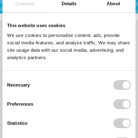
Consent
Details
About
Auswahl
Ihre
Angaben
Ihre
Angaben
prüfen
Bestätigung
und
This website uses cookies
bestellen
Ihr Warenkorb
We use cookies to personalise content, ads, provide
Bitte kontrollieren Sie die gewünschte Stückzahl und drücken Sie gegebenenfalls auf
social media features, and analyse traffic. We may share
den Link aktualisieren.
site usage data with our social media, advertising, and
Abfallcontainer zum Pauschalpreis inklusive
analytics partners.
Transport
Stück
1,5 cbm Multicarcontainer
à EUR 145,00
Consent
Bauschutt sauber
aktualisieren
Necessary
Selection
aktualisieren
à EUR 145,00
Preferences
EUR 145,00
löschen
Statistics
EUR 145,00