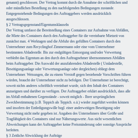
genannt) geschlossen. Der Vertrag kommt durch die Annahme der schriftlichen und
oder mündlichen Bestellung zu den nachfolgenden Bedingungen zustande.
Entgegenstehende Bedingungen des Auftraggebers werden ausdrücklich
ausgeschlossen.
§ 2 Vertragsgegenstand/Eigentumsklauseln
Der Vertrag umfasst die Bereitstellung eines Containers zur Aufnahme von Abfällen,
die Miete des Containers durch den Auftraggeber für die vereinbarte Mietzeit von
zunächst max. 4 Werktagen und die Abfuhr des gefüllten Containers durch den
Unternehmer zum Recyclinghof Zimmermann oder eine vom Unternehmer
bestimmten Abladestelle. Bis zur endgültigen Entsorgung und/oder Verwertung
verbleibt das Eigentum an den durch den Auftragnehmer übernommenen Abfällen
beim Auftraggeber. Die Auswahl der anzufahrenden Abladestelle ( Umladestelle,
Beseitigungsanlage oder Verwertungsanlage oder dergleichen) obliegt dem
Unternehmer. Weisungen, die zu einem Verstoß gegen bestehende Vorschriften führen
würden, braucht der Unternehmer nicht zu befolgen. Der Unternehmer ist berechtigt,
soweit nichts anderes schriftlich vereinbart wurde, sich den Inhalt des Containers
anzueignen und darüber zu verfügen. Der Auftraggeber erklärt ausdrücklich, dass alle
im Abfall enthaltenen Gegenstände - soweit möglich - Ihrer ursprünglichen
Zweckbestimmung (z.B. Teppich als Teppich. o.ä.) wieder zugeführt werden können
und insofern der Entledigungswille bzgl. einer anderweitigen Beseitigung oder
Verwertung nicht mehr gegeben ist. Angaben des Unternehmers über Größe und
Tragfähigkeit des Containers sind nur Näherungswerte. Aus nicht wesentlichen
Abweichungen kann der Auftraggeber keine Preisminderung oder sonstige Ansprüche
herleiten.
§ 3 Zeitliche Abwicklung der Aufträge