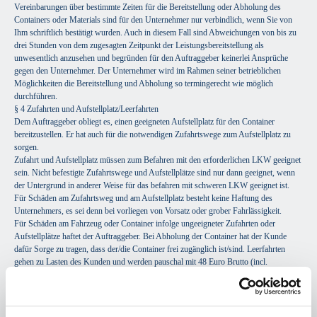
Vereinbarungen über bestimmte Zeiten für die Bereitstellung oder Abholung des
Containers oder Materials sind für den Unternehmer nur verbindlich, wenn Sie von
Ihm schriftlich bestätigt wurden. Auch in diesem Fall sind Abweichungen von bis zu
drei Stunden von dem zugesagten Zeitpunkt der Leistungsbereitstellung als
unwesentlich anzusehen und begründen für den Auftraggeber keinerlei Ansprüche
gegen den Unternehmer. Der Unternehmer wird im Rahmen seiner betrieblichen
Möglichkeiten die Bereitstellung und Abholung so termingerecht wie möglich
durchführen.
§ 4 Zufahrten und Aufstellplatz/Leerfahrten
Dem Auftraggeber obliegt es, einen geeigneten Aufstellplatz für den Container
bereitzustellen. Er hat auch für die notwendigen Zufahrtswege zum Aufstellplatz zu
sorgen.
Zufahrt und Aufstellplatz müssen zum Befahren mit den erforderlichen LKW geeignet
sein. Nicht befestigte Zufahrtswege und Aufstellplätze sind nur dann geeignet, wenn
der Untergrund in anderer Weise für das befahren mit schweren LKW geeignet ist.
Für Schäden am Zufahrtsweg und am Aufstellplatz besteht keine Haftung des
Unternehmers, es sei denn bei vorliegen von Vorsatz oder grober Fahrlässigkeit.
Für Schäden am Fahrzeug oder Container infolge ungeeigneter Zufahrten oder
Aufstellplätze haftet der Auftraggeber. Bei Abholung der Container hat der Kunde
dafür Sorge zu tragen, dass der/die Container frei zugänglich ist/sind. Leerfahrten
gehen zu Lasten des Kunden und werden pauschal mit 48 Euro Brutto (incl.
gesetzlicher Mehrwertsteuer) abgerechnet.
§ 5 Sicherung des Containers
Der Unternehmer stellt einen entsprechend den Verlautbarungen des
Bundesverkehrsministers gekennzeichneten Container, wenn die Aufstellung des