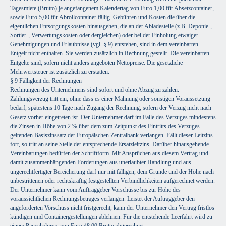
Tagesmiete (Brutto) je angefangenem Kalendertag von Euro 1,00 für Absetzcontainer,
sowie Euro 5,00 für Abrollcontainer fällig. Gebühren und Kosten die über die
eigentlichen Entsorgungskosten hinausgehen, die an der Abladestelle (z.B. Deponie-,
Sortier-, Verwertungskosten oder dergleichen) oder bei der Einholung etwaiger
Genehmigungen und Erlaubnisse (vgl. § 9) entstehen, sind in dem vereinbarten
Entgelt nicht enthalten. Sie werden zusätzlich in Rechnung gestellt. Die vereinbarten
Entgelte sind, sofern nicht anders angeboten Nettopreise. Die gesetzliche
Mehrwertsteuer ist zusätzlich zu erstatten.
§ 9 Fälligkeit der Rechnungen
Rechnungen des Unternehmens sind sofort und ohne Abzug zu zahlen.
Zahlungsverzug tritt ein, ohne dass es einer Mahnung oder sonstigen Voraussetzung
bedarf, spätestens 10 Tage nach Zugang der Rechnung, sofern der Verzug nicht nach
Gesetz vorher eingetreten ist. Der Unternehmer darf im Falle des Verzuges mindestens
die Zinsen in Höhe von 2 % über dem zum Zeitpunkt des Eintritts des Verzuges
geltenden Basiszinssatz der Europäischen Zentralbank verlangen. Fällt dieser Leitzins
fort, so tritt an seine Stelle der entsprechende Ersatzleitzins. Darüber hinausgehende
Vereinbarungen bedürfen der Schriftform. Mit Ansprüchen aus diesem Vertrag und
damit zusammenhängenden Forderungen aus unerlaubter Handlung und aus
ungerechtfertigter Bereicherung darf nur mit fälligen, dem Grunde und der Höhe nach
unbestrittenen oder rechtskräftig festgestellten Verbindlichkeiten aufgerechnet werden.
Der Unternehmer kann vom Auftraggeber Vorschüsse bis zur Höhe des
voraussichtlichen Rechnungsbetrages verlangen. Leistet der Auftraggeber den
angeforderten Vorschuss nicht fristgerecht, kann der Unternehmer den Vertrag fristlos
kündigen und Containergestellungen ablehnen. Für die entstehende Leerfahrt wird zu