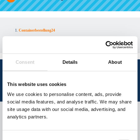
Containerbestellung24
Containerdienst finden
Consent
Details
About
Infos zu Abfällen, die Ihr Containerdienst
in Unstrut-Hainich-Kreis entsorgt.
This website uses cookies
Wählen Sie Ihre Abfallart
We use cookies to personalise content, ads, provide
social media features, and analyse traffic. We may share
site usage data with our social media, advertising, and
Bauschutt
analytics partners.
Baumischabfall
Consent