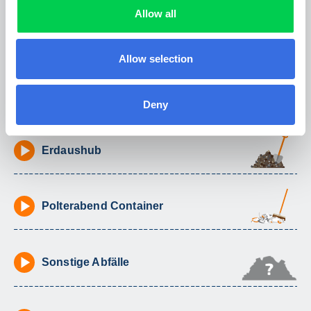
Allow all
Altholz
Allow selection
Gartenabfälle
Deny
Erdaushub
Polterabend Container
Sonstige Abfälle