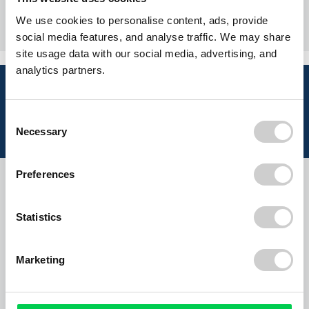
i
Euro
120,00
aus
We use cookies to personalise content, ads, provide
(Netto
100,84)
social media features, and analyse traffic. We may share
site usage data with our social media, advertising, and
analytics partners.
Infos zu Abfällen, die Ihr Containerdienst
in Unstrut-Hainich-Kreis entsorgt.
Consent
Necessary
Wählen Sie Ihre Abfallart
Selection
Preferences
Bauschutt
Statistics
Baumischabfall
Marketing
Sperrmüll