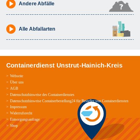
Andere Abfälle
Alle Abfallarten
Containerdienst Unstrut-Hainich-Kreis
Webseite
Über uns
AGB
Datenschutzhinweise des Containerdienstes
Datenschutzhinweise Containerbestellung24 für Besteller von Containerdiensten
Impressum
Widerrufsrecht
Entsorgungsanfrage
Shop