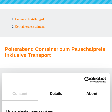
Containerbestellung24
Containerdienst finden
Polterabend Container zum Pauschalpreis
inklusive Transport
2,0 cbm Poltermulde
Consent
Details
About
techn. Daten
This website uses cookies
Poltergut