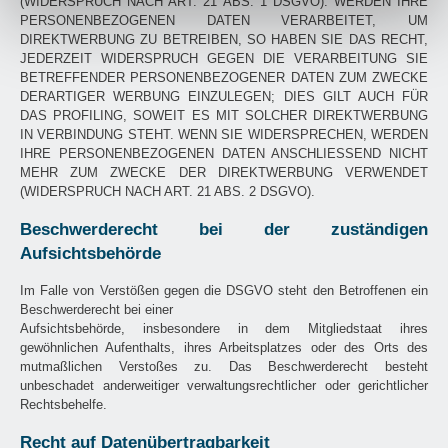
(WIDERSPRUCH NACH ART. 21 ABS. 1 DSGVO). WERDEN IHRE
PERSONENBEZOGENEN DATEN VERARBEITET, UM
DIREKTWERBUNG ZU BETREIBEN, SO HABEN SIE DAS RECHT,
JEDERZEIT WIDERSPRUCH GEGEN DIE VERARBEITUNG SIE
BETREFFENDER PERSONENBEZOGENER DATEN ZUM ZWECKE
DERARTIGER WERBUNG EINZULEGEN; DIES GILT AUCH FÜR
DAS PROFILING, SOWEIT ES MIT SOLCHER DIREKTWERBUNG
IN VERBINDUNG STEHT. WENN SIE WIDERSPRECHEN, WERDEN
IHRE PERSONENBEZOGENEN DATEN ANSCHLIESSEND NICHT
MEHR ZUM ZWECKE DER DIREKTWERBUNG VERWENDET
(WIDERSPRUCH NACH ART. 21 ABS. 2 DSGVO).
Beschwerderecht bei der zuständigen
Aufsichtsbehörde
Im Falle von Verstößen gegen die DSGVO steht den Betroffenen ein
Beschwerderecht bei einer
Aufsichtsbehörde, insbesondere in dem Mitgliedstaat ihres
gewöhnlichen Aufenthalts, ihres Arbeitsplatzes oder des Orts des
mutmaßlichen Verstoßes zu. Das Beschwerderecht besteht
unbeschadet anderweitiger verwaltungsrechtlicher oder gerichtlicher
Rechtsbehelfe.
Recht auf Datenübertragbarkeit