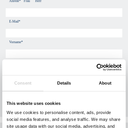
Anrede*
Frau
Herr
E-Mail*
Vorname*
Nachname*
Consent
Details
About
Firmenname
This website uses cookies
Telefon*
We use cookies to personalise content, ads, provide
social media features, and analyse traffic. We may share
site usage data with our social media, advertising, and