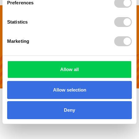
Preferences
Containerdienst Schwarzwald-Baar-Kreis
Statistics
Webseite
AGB
Datenschutzhinweise des Containerdienstes
Marketing
Datenschutzhinweise Containerbestellung24 für Besteller von Containerdiensten
Impressum
Widerrufsrecht
Entsorgungsanfrage
Allow all
© 2008-2026
Containerbestellung24
Allow selection
Deny