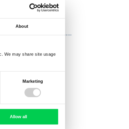
Gartenabfälle
Erdaushub
Andere Abfälle
Alle Abfallarten
About
fic. We may share site usage
Marketing
Allow all