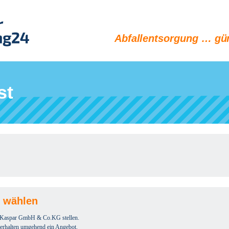
Abfallentsorgung … gün
st
e wählen
r Kaspar GmbH & Co.KG stellen.
e erhalten umgehend ein Angebot.