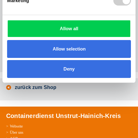
Marketing
Unser umfangreiches Angebot an Baustoffen wie Kies, Sand, Schotter und Splitt
rundet das Angebotsprogramm entsprechend ab. Für Gärtner haben wir auch losen
Mutterboden und gesackte Ware wie Blumenerde und Rindenmulch ständig im
Angebot.
Allow all
RUCK ZUCK Entrümpelung
Wir beräumen und entrümpeln mit eigenen Mitarbeitern schnell und besenrein zum
Wunschtermin!
Allow selection
Wohnungsauflösungen und Beräumungen!
Einfach Termin vereinbaren und Sie erhalten nach erfolgter Besichtigung kostenfrei
unser Festpreisangebot!
Deny
zurück zum Shop
Containerdienst Unstrut-Hainich-Kreis
Webseite
Über uns