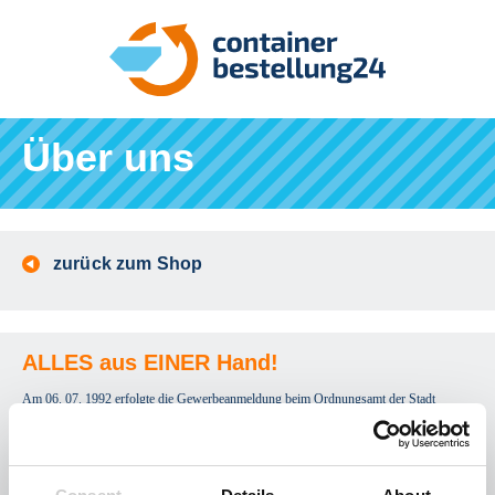
Über uns
zurück zum Shop
ALLES aus EINER Hand!
Am 06. 07. 1992 erfolgte die Gewerbeanmeldung beim Ordnungsamt der Stadt
Mühlhausen und somit die Firmengründung des Containerdienst Zimmermann.
Mit einem damals 21 Jahre alten Mercedes 808 wurden die ersten Container
aufgestellt. Auf Grund der steigenden Nachfrage im Containertransport wurde im Mai
1993 der erste nagelneue SCANIA-Absetzkipper mit ATLAS-Teleskopaufbau