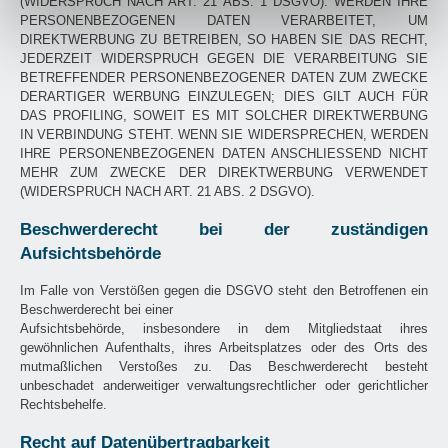
(WIDERSPRUCH NACH ART. 21 ABS. 1 DSGVO). WERDEN IHRE
PERSONENBEZOGENEN DATEN VERARBEITET, UM
DIREKTWERBUNG ZU BETREIBEN, SO HABEN SIE DAS RECHT,
JEDERZEIT WIDERSPRUCH GEGEN DIE VERARBEITUNG SIE
BETREFFENDER PERSONENBEZOGENER DATEN ZUM ZWECKE
DERARTIGER WERBUNG EINZULEGEN; DIES GILT AUCH FÜR
DAS PROFILING, SOWEIT ES MIT SOLCHER DIREKTWERBUNG
IN VERBINDUNG STEHT. WENN SIE WIDERSPRECHEN, WERDEN
IHRE PERSONENBEZOGENEN DATEN ANSCHLIESSEND NICHT
MEHR ZUM ZWECKE DER DIREKTWERBUNG VERWENDET
(WIDERSPRUCH NACH ART. 21 ABS. 2 DSGVO).
Beschwerderecht bei der zuständigen
Aufsichtsbehörde
Im Falle von Verstößen gegen die DSGVO steht den Betroffenen ein
Beschwerderecht bei einer
Aufsichtsbehörde, insbesondere in dem Mitgliedstaat ihres
gewöhnlichen Aufenthalts, ihres Arbeitsplatzes oder des Orts des
mutmaßlichen Verstoßes zu. Das Beschwerderecht besteht
unbeschadet anderweitiger verwaltungsrechtlicher oder gerichtlicher
Rechtsbehelfe.
Recht auf Datenübertragbarkeit