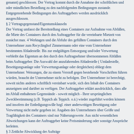
genannt) geschlossen. Der Vertrag kommt durch die Annahme der schriftlichen und
oder mündlichen Bestellung zu den nachfolgenden Bedingungen zustande.
Entgegenstehende Bedingungen des Auftraggebers werden ausdrücklich
ausgeschlossen.
§ 2 Vertragsgegenstand/Eigentumsklauseln
Der Vertrag umfasst die Bereitstellung eines Containers zur Aufnahme von Abfällen,
die Miete des Containers durch den Auftraggeber für die vereinbarte Mietzeit von
zunächst max. 4 Werktagen und die Abfuhr des gefüllten Containers durch den
Unternehmer zum Recyclinghof Zimmermann oder eine vom Unternehmer
bestimmten Abladestelle. Bis zur endgültigen Entsorgung und/oder Verwertung
verbleibt das Eigentum an den durch den Auftragnehmer übernommenen Abfällen
beim Auftraggeber. Die Auswahl der anzufahrenden Abladestelle ( Umladestelle,
Beseitigungsanlage oder Verwertungsanlage oder dergleichen) obliegt dem
Unternehmer. Weisungen, die zu einem Verstoß gegen bestehende Vorschriften führen
würden, braucht der Unternehmer nicht zu befolgen. Der Unternehmer ist berechtigt,
soweit nichts anderes schriftlich vereinbart wurde, sich den Inhalt des Containers
anzueignen und darüber zu verfügen. Der Auftraggeber erklärt ausdrücklich, dass alle
im Abfall enthaltenen Gegenstände - soweit möglich - Ihrer ursprünglichen
Zweckbestimmung (z.B. Teppich als Teppich. o.ä.) wieder zugeführt werden können
und insofern der Entledigungswille bzgl. einer anderweitigen Beseitigung oder
Verwertung nicht mehr gegeben ist. Angaben des Unternehmers über Größe und
Tragfähigkeit des Containers sind nur Näherungswerte. Aus nicht wesentlichen
Abweichungen kann der Auftraggeber keine Preisminderung oder sonstige Ansprüche
herleiten.
§ 3 Zeitliche Abwicklung der Aufträge