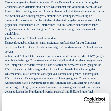
Vereinbarungen über bestimmte Zeiten für die Bereitstellung oder Abholung des
Containers oder Materials sind für den Unternehmer nur verbindlich, wenn Sie von
Ihm schriftlich bestätigt wurden. Auch in diesem Fall sind Abweichungen von bis zu
drei Stunden von dem zugesagten Zeitpunkt der Leistungsbereitstellung als
unwesentlich anzusehen und begründen für den Auftraggeber keinerlei Ansprüche
gegen den Unternehmer. Der Unternehmer wird im Rahmen seiner betrieblichen
Möglichkeiten die Bereitstellung und Abholung so termingerecht wie möglich
durchführen.
§ 4 Zufahrten und Aufstellplatz/Leerfahrten
Dem Auftraggeber obliegt es, einen geeigneten Aufstellplatz für den Container
bereitzustellen. Er hat auch für die notwendigen Zufahrtswege zum Aufstellplatz zu
sorgen.
Zufahrt und Aufstellplatz müssen zum Befahren mit den erforderlichen LKW geeignet
sein. Nicht befestigte Zufahrtswege und Aufstellplätze sind nur dann geeignet, wenn
der Untergrund in anderer Weise für das befahren mit schweren LKW geeignet ist.
Für Schäden am Zufahrtsweg und am Aufstellplatz besteht keine Haftung des
Unternehmers, es sei denn bei vorliegen von Vorsatz oder grober Fahrlässigkeit.
Für Schäden am Fahrzeug oder Container infolge ungeeigneter Zufahrten oder
Aufstellplätze haftet der Auftraggeber. Bei Abholung der Container hat der Kunde
dafür Sorge zu tragen, dass der/die Container frei zugänglich ist/sind. Leerfahrten
gehen zu Lasten des Kunden und werden pauschal mit 48 Euro Brutto (incl.
gesetzlicher Mehrwertsteuer) abgerechnet.
§ 5 Sicherung des Containers
Der Unternehmer stellt einen entsprechend den Verlautbarungen des
Bundesverkehrsministers gekennzeichneten Container, wenn die Aufstellung des