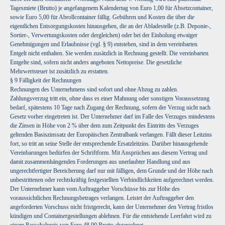
Tagesmiete (Brutto) je angefangenem Kalendertag von Euro 1,00 für Absetzcontainer,
sowie Euro 5,00 für Abrollcontainer fällig. Gebühren und Kosten die über die
eigentlichen Entsorgungskosten hinausgehen, die an der Abladestelle (z.B. Deponie-,
Sortier-, Verwertungskosten oder dergleichen) oder bei der Einholung etwaiger
Genehmigungen und Erlaubnisse (vgl. § 9) entstehen, sind in dem vereinbarten
Entgelt nicht enthalten. Sie werden zusätzlich in Rechnung gestellt. Die vereinbarten
Entgelte sind, sofern nicht anders angeboten Nettopreise. Die gesetzliche
Mehrwertsteuer ist zusätzlich zu erstatten.
§ 9 Fälligkeit der Rechnungen
Rechnungen des Unternehmens sind sofort und ohne Abzug zu zahlen.
Zahlungsverzug tritt ein, ohne dass es einer Mahnung oder sonstigen Voraussetzung
bedarf, spätestens 10 Tage nach Zugang der Rechnung, sofern der Verzug nicht nach
Gesetz vorher eingetreten ist. Der Unternehmer darf im Falle des Verzuges mindestens
die Zinsen in Höhe von 2 % über dem zum Zeitpunkt des Eintritts des Verzuges
geltenden Basiszinssatz der Europäischen Zentralbank verlangen. Fällt dieser Leitzins
fort, so tritt an seine Stelle der entsprechende Ersatzleitzins. Darüber hinausgehende
Vereinbarungen bedürfen der Schriftform. Mit Ansprüchen aus diesem Vertrag und
damit zusammenhängenden Forderungen aus unerlaubter Handlung und aus
ungerechtfertigter Bereicherung darf nur mit fälligen, dem Grunde und der Höhe nach
unbestrittenen oder rechtskräftig festgestellten Verbindlichkeiten aufgerechnet werden.
Der Unternehmer kann vom Auftraggeber Vorschüsse bis zur Höhe des
voraussichtlichen Rechnungsbetrages verlangen. Leistet der Auftraggeber den
angeforderten Vorschuss nicht fristgerecht, kann der Unternehmer den Vertrag fristlos
kündigen und Containergestellungen ablehnen. Für die entstehende Leerfahrt wird zu