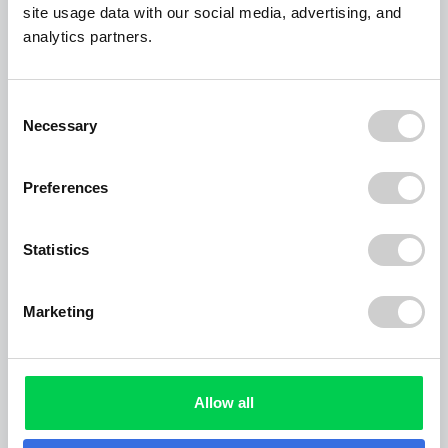
site usage data with our social media, advertising, and
Bitte teilen Sie uns mit, wo der Container
analytics partners.
aufgestellt werden soll
Consent
Straße, Hausnummer*
Necessary
Selection
Preferences
PLZ*
Statistics
Ort*
Marketing
Allow all
Eine Notiz zu Ihrer Anfrage