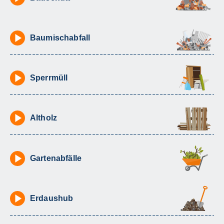
Baumischabfall
Sperrmüll
Altholz
Gartenabfälle
Erdaushub