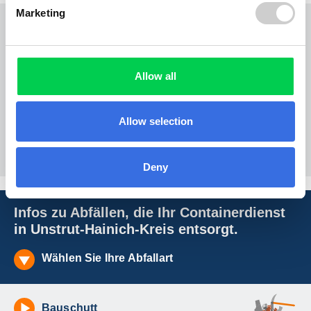
Marketing
10,0 cbm Absetzcontainer offen
Allow all
techn. Daten
Allow selection
Sperrmüll - Hausrat
i
Euro
430,00
aus
(Netto
361,34)
Deny
Infos zu Abfällen, die Ihr Containerdienst
in Unstrut-Hainich-Kreis entsorgt.
Wählen Sie Ihre Abfallart
Bauschutt