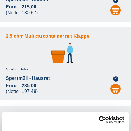
i
Euro
215,00
aus
(Netto
180,67)
2,5 cbm Multicarcontainer mit Klappe
techn. Daten
Sperrmüll - Hausrat
i
Euro
235,00
aus
(Netto
197,48)
4,0 cbm Absetzcontainer