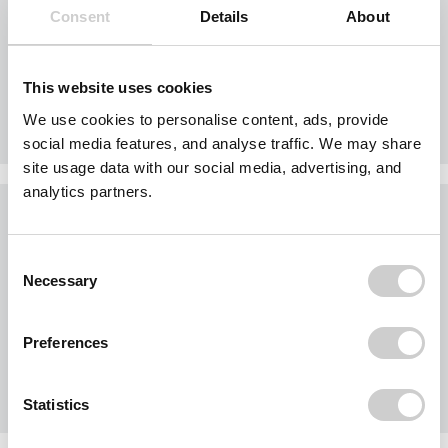
Consent
Details
About
techn. Daten
This website uses cookies
Sperrmüll - Hausrat
i
Euro
330,00
aus
We use cookies to personalise content, ads, provide
(Netto
277,31)
social media features, and analyse traffic. We may share
site usage data with our social media, advertising, and
analytics partners.
7,0 cbm Absetztcontainer ohne Klappe
Consent
Necessary
Selection
techn. Daten
Preferences
Sperrmüll - Hausrat
i
Euro
380,00
aus
(Netto
319,33)
Statistics