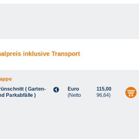
alpreis inklusive Transport
lappe
rünschnitt ( Garten-
Euro
115,00
i
nd Parkabfälle )
(Netto
96,64)