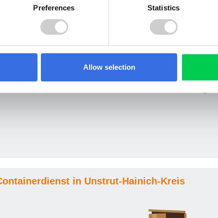
Preferences
Statistics
Allow selection
rünschnitt ( Garten-
Euro
210,00
i
nd Parkabfälle )
(Netto
176,47)
 Containerdienst in Unstrut-Hainich-Kreis