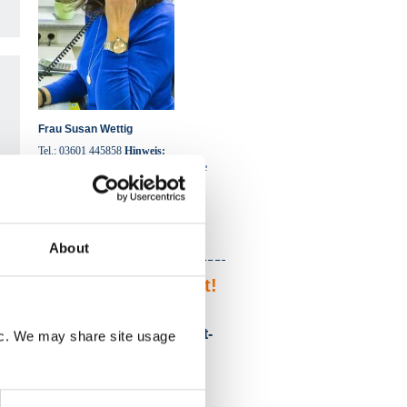
auswählen
Frau Susan Wettig
Tel.: 03601 445858
Hinweis:
Bitte teilen Sie am Telefon mit, dass Sie
von Containerbestellung24 kommen.
Fax: 03601 442047
E-Mail schreiben
About
Von Kunden geprüft!
Kundenbewertungen
Containerdienst Unstrut-
fic. We may share site usage
auswählen
Hainich-Kreis
5,0
/ 5