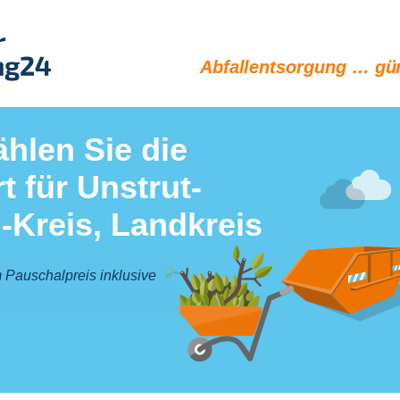
Abfallentsorgung … gün
ählen Sie die
rt für Unstrut-
-Kreis, Landkreis
 Pauschalpreis inklusive