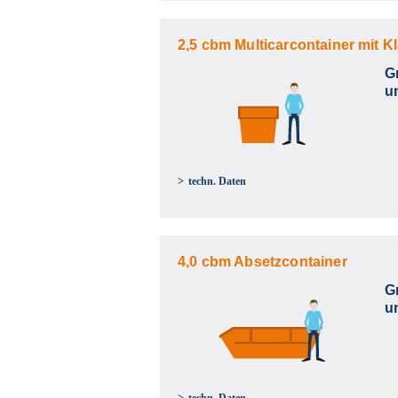
2,5 cbm Multicarcontainer mit K
G
u
techn. Daten
4,0 cbm Absetzcontainer
G
u