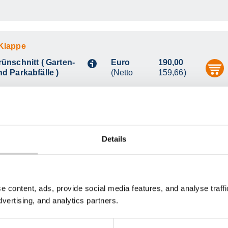
 Klappe
rünschnitt ( Garten-
Euro
190,00
i
nd Parkabfälle )
(Netto
159,66)
Details
deklappe
rünschnitt ( Garten-
Euro
190,00
e content, ads, provide social media features, and analyse traf
i
nd Parkabfälle )
(Netto
159,66)
dvertising, and analytics partners.