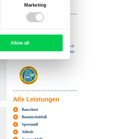
Marketing
64
Bewertungen
Ihre Daten sind bei
uns sicher!
Ihre Bestellung wird mit einem
SSL-
Allow all
Zertikat
verschlüsselt. Damit sichern wir
auswählen
die Übertragung Ihrer persönlichen Daten
ab.
Alle Leistungen
Bauschutt
Baumischabfall
Sperrmüll
Altholz