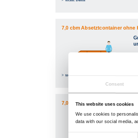
techn. Daten
7,0 cbm Absetztcontainer ohne
G
u
techn. Daten
Consent
7,0 cbm Absetzcontainer mit La
This website uses cookies
G
We use cookies to personalis
u
data with our social media, a
Consent