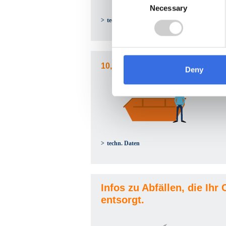
Necessary
Selection
techn. Daten
10,0 cbm Absetzcontainer offen
Deny
G
u
techn. Daten
Infos zu Abfällen, die Ihr
entsorgt.