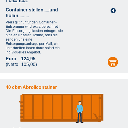
techn. Daten
Container stellen.....und
i
holen.........
Preis gilt nur für den Container -
Entsorgung wird extra berechnet !
Die Entsorgungskosten erfragen sie
bitte an unserer Hotline, oder sie
senden uns eine
Entsorgungsanfrage per Mail, wir
unterbreiten ihnen dann sofort ein
individuelles Angebot.
Euro
124,95
aus
(Netto
105,00)
40 cbm Abrollcontainer