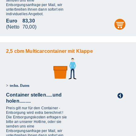
senden uns eine
Entsorgungsanfrage per Mail, wir
unterbreiten ihnen dann sofort ein
individuelles Angebot.
Euro
83,30
aus
(Netto
70,00)
2,5 cbm Multicarcontainer mit Klappe
techn. Daten
Container stellen.....und
i
holen.........
Preis gilt nur für den Container -
Entsorgung wird extra berechnet !
Die Entsorgungskosten erfragen sie
bitte an unserer Hotline, oder sie
senden uns eine
Entsorgungsanfrage per Mail, wir
unterbreiten ihnen dann sofort ein