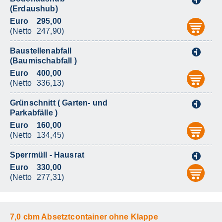
i
(Erdaushub)
Euro
295,00
aus
(Netto
247,90)
Baustellenabfall
i
(Baumischabfall )
Euro
400,00
aus
(Netto
336,13)
Grünschnitt ( Garten- und
i
Parkabfälle )
Euro
160,00
aus
(Netto
134,45)
Sperrmüll - Hausrat
i
Euro
330,00
aus
(Netto
277,31)
7,0 cbm Absetztcontainer ohne Klappe