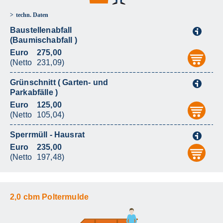
techn. Daten
Baustellenabfall
i
(Baumischabfall )
Euro
275,00
aus
(Netto
231,09)
Grünschnitt ( Garten- und
i
Parkabfälle )
Euro
125,00
aus
(Netto
105,04)
Sperrmüll - Hausrat
i
Euro
235,00
aus
(Netto
197,48)
2,0 cbm Poltermulde