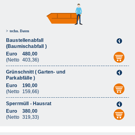
techn. Daten
Baustellenabfall
i
(Baumischabfall )
Euro
480,00
aus
(Netto
403,36)
Grünschnitt ( Garten- und
i
Parkabfälle )
Euro
190,00
aus
(Netto
159,66)
Sperrmüll - Hausrat
i
Euro
380,00
aus
(Netto
319,33)