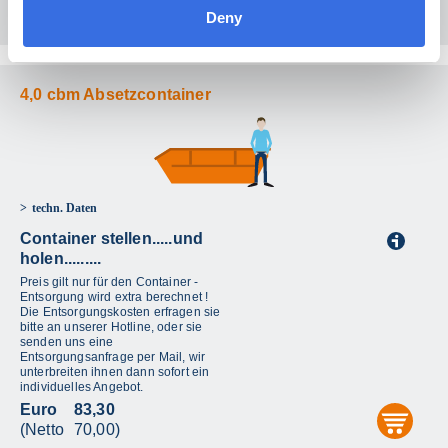
(Netto
70,00)
Deny
4,0 cbm Absetzcontainer
techn. Daten
Container stellen.....und
i
holen.........
Preis gilt nur für den Container -
Entsorgung wird extra berechnet !
Die Entsorgungskosten erfragen sie
bitte an unserer Hotline, oder sie
senden uns eine
Entsorgungsanfrage per Mail, wir
unterbreiten ihnen dann sofort ein
individuelles Angebot.
Euro
83,30
aus
(Netto
70,00)