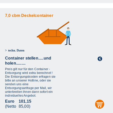
7,0 cbm Deckelcontainer
techn. Daten
Container stellen.....und
i
holen.........
Preis gilt nur für den Container -
Entsorgung wird extra berechnet !
Die Entsorgungskosten erfragen sie
bitte an unserer Hotline, oder sie
senden uns eine
Entsorgungsanfrage per Mail, wir
unterbreiten ihnen dann sofort ein
individuelles Angebot.
Euro
101,15
aus
(Netto
85,00)