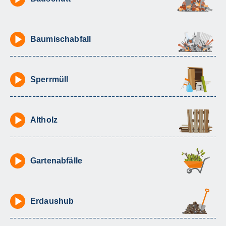
Baumischabfall
Sperrmüll
Altholz
Gartenabfälle
Erdaushub