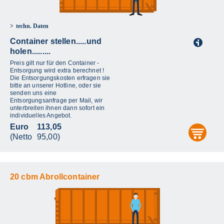
techn. Daten
Container stellen.....und
i
holen.........
Preis gilt nur für den Container -
Entsorgung wird extra berechnet !
Die Entsorgungskosten erfragen sie
bitte an unserer Hotline, oder sie
senden uns eine
Entsorgungsanfrage per Mail, wir
unterbreiten ihnen dann sofort ein
individuelles Angebot.
Euro
113,05
aus
(Netto
95,00)
20 cbm Abrollcontainer