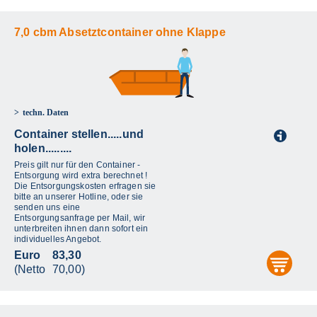
7,0 cbm Absetztcontainer ohne Klappe
techn. Daten
Container stellen.....und
i
holen.........
Preis gilt nur für den Container -
Entsorgung wird extra berechnet !
Die Entsorgungskosten erfragen sie
bitte an unserer Hotline, oder sie
senden uns eine
Entsorgungsanfrage per Mail, wir
unterbreiten ihnen dann sofort ein
individuelles Angebot.
Euro
83,30
aus
(Netto
70,00)