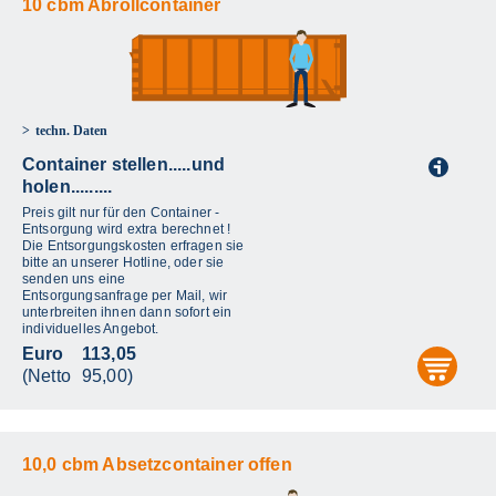
10 cbm Abrollcontainer
techn. Daten
Container stellen.....und
i
holen.........
Preis gilt nur für den Container -
Entsorgung wird extra berechnet !
Die Entsorgungskosten erfragen sie
bitte an unserer Hotline, oder sie
senden uns eine
Entsorgungsanfrage per Mail, wir
unterbreiten ihnen dann sofort ein
individuelles Angebot.
Euro
113,05
aus
(Netto
95,00)
10,0 cbm Absetzcontainer offen