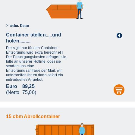
techn. Daten
Container stellen.....und
i
holen.........
Preis gilt nur für den Container -
Entsorgung wird extra berechnet !
Die Entsorgungskosten erfragen sie
bitte an unserer Hotline, oder sie
senden uns eine
Entsorgungsanfrage per Mail, wir
unterbreiten ihnen dann sofort ein
individuelles Angebot.
Euro
89,25
aus
(Netto
75,00)
15 cbm Abrollcontainer