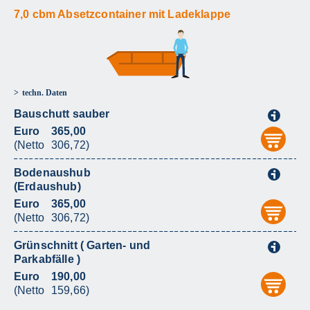
7,0 cbm Absetzcontainer mit Ladeklappe
techn. Daten
Bauschutt sauber
i
Euro
365,00
aus
(Netto
306,72)
Bodenaushub
i
(Erdaushub)
Euro
365,00
aus
(Netto
306,72)
Grünschnitt ( Garten- und
i
Parkabfälle )
Euro
190,00
aus
(Netto
159,66)