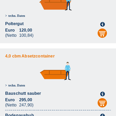
techn. Daten
Poltergut
i
Euro
120,00
aus
(Netto
100,84)
4,0 cbm Absetzcontainer
techn. Daten
Bauschutt sauber
i
Euro
295,00
aus
(Netto
247,90)
Bodenaushub