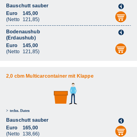
Bauschutt sauber
i
Euro
145,00
aus
(Netto
121,85)
Bodenaushub
i
(Erdaushub)
Euro
145,00
aus
(Netto
121,85)
2,0 cbm Multicarcontainer mit Klappe
techn. Daten
Bauschutt sauber
i
Euro
165,00
aus
(Netto
138,66)