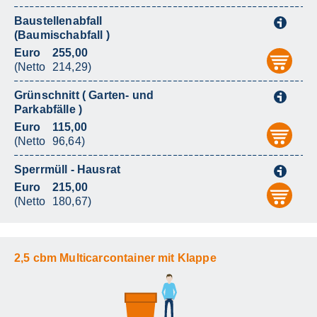
Baustellenabfall
i
(Baumischabfall )
Euro
255,00
aus
(Netto
214,29)
Grünschnitt ( Garten- und
i
Parkabfälle )
Euro
115,00
aus
(Netto
96,64)
Sperrmüll - Hausrat
i
Euro
215,00
aus
(Netto
180,67)
2,5 cbm Multicarcontainer mit Klappe