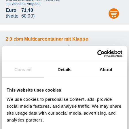
individuelles Angebot.
Euro
71,40
aus
(Netto
60,00)
2,0 cbm Multicarcontainer mit Klappe
Consent
Details
About
techn. Daten
Container stellen.....und
i
holen.........
This website uses cookies
Preis gilt nur für den Container -
Entsorgung wird extra berechnet !
We use cookies to personalise content, ads, provide
Die Entsorgungskosten erfragen sie
social media features, and analyse traffic. We may share
bitte an unserer Hotline, oder sie
senden uns eine
site usage data with our social media, advertising, and
Entsorgungsanfrage per Mail, wir
unterbreiten ihnen dann sofort ein
analytics partners.
individuelles Angebot.