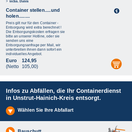
techn. Daten
Container stellen.....und
i
holen.........
Preis gilt nur für den Container -
Entsorgung wird extra berechnet !
Die Entsorgungskosten erfragen sie
bitte an unserer Hotline, oder sie
senden uns eine
Entsorgungsanfrage per Mail, wir
unterbreiten ihnen dann sofort ein
individuelles Angebot.
Euro
124,95
aus
(Netto
105,00)
Infos zu Abfällen, die Ihr Containerdienst
in Unstrut-Hainich-Kreis entsorgt.
Wählen Sie Ihre Abfallart
Bauschutt