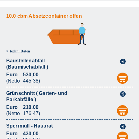
10,0 cbm Absetzcontainer offen
techn. Daten
Baustellenabfall
i
(Baumischabfall )
Euro
530,00
aus
(Netto
445,38)
Grünschnitt ( Garten- und
i
Parkabfälle )
Euro
210,00
aus
(Netto
176,47)
Sperrmüll - Hausrat
i
Euro
430,00
aus