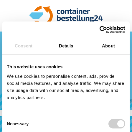
Schwarzwald-Baar-
Consent
Details
About
Kreis, Landkreis
Walter Kaspar GmbH &
This website uses cookies
Co.KG
We use cookies to personalise content, ads, provide
social media features, and analyse traffic. We may share
Anfrage
site usage data with our social media, advertising, and
analytics partners.
Ihr Ansprechpartner
Consent
Bestellvorgang
Necessary
Selection