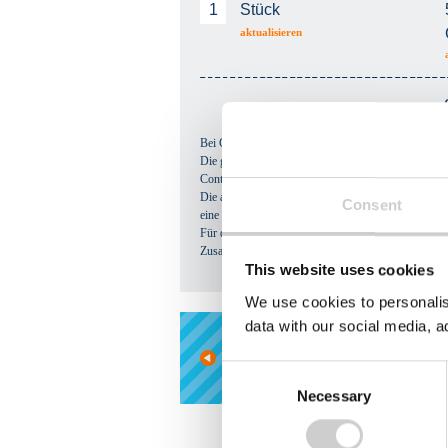
Stück
aktualisieren
Bei Containergestellung sind 70 % des ausgewiesen
Die genannten Preise beinhalten eine maximale Sta
Container und Tag.
Die ausgewiesenen Containerpauschalpreise gehen von
Consent
eine Nachberechnung des Mehrgewichtes (gegen Vo
Für den Inhalt und die Befüllung des Containers ist 
Zusammensetzung abgerechnet.
This website uses cookies
We use cookies to personalis
data with our social media, a
Weiter einkaufen
Consent
Necessary
Selection