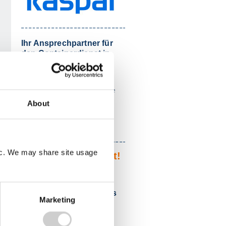
Ihr Ansprechpartner für
den Containerdienst in
Herr Stefan Loga
Tel.: 07724 940130
Hinweis:
Bitte teilen Sie am Telefon mit, dass Sie
von Containerbestellung24 kommen.
About
Fax: 07724 9401783
E-Mail schreiben
fic. We may share site usage
Von Kunden geprüft!
Kundenbewertungen
Containerdienst
Schwarzwald-Baar-Kreis
Marketing
4,6
/ 5