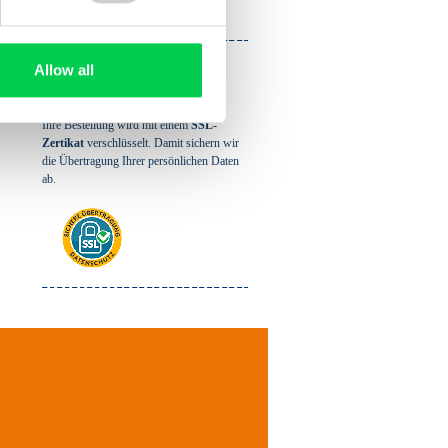
46
Bewertungen
Ihre Daten sind bei
Allow all
uns sicher!
Ihre Bestellung wird mit einem
SSL-
Zertikat
verschlüsselt. Damit sichern wir
die Übertragung Ihrer persönlichen Daten
ab.