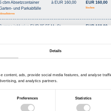
5 cbm Absetzcontainer
à EUR 160,00
EUR 160,00
löschen
Garten- und Parkabfälle
aktualisieren
Summe inklusive EUR 25,55 MwSt.
EUR 160,00
en Pauschlapreises gegen Quittung an den Fahrer zu übergeben.
ndzeit zur Befüllung von 2 Wochen. Danach berechnen wir eine Standgebühr von 1,00 € pro
 einem durchschnittlichen Befüllgewicht pro Abfallart aus. Wird dieses überschritten, erfolgt
Details
rlage entsprechender Nachweise)
der Besteller verantwortlich. Der Containerinhalt wird nach seiner tatsächlichen
e content, ads, provide social media features, and analyse traf
dvertising, and analytics partners.
Zur Kasse
Preferences
Statistics