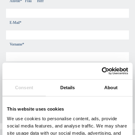
Anrede*
Frau
Herr
E-Mail*
Vorname*
Nachname*
Consent
Details
About
Firmenname
This website uses cookies
Telefon*
We use cookies to personalise content, ads, provide
social media features, and analyse traffic. We may share
site usage data with our social media, advertising, and