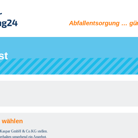
Abfallentsorgung … gün
st
e wählen
r Kaspar GmbH & Co.KG stellen.
e erhalten umgehend ein Angebot.