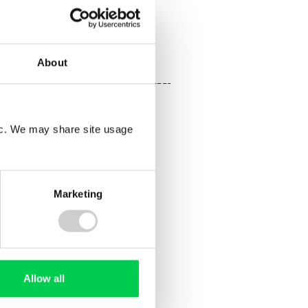
Gartenabfälle
Erdaushub
Andere Abfälle
Alle Abfallarten
About
fic. We may share site usage
Marketing
Allow all