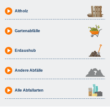
Altholz
Gartenabfälle
Erdaushub
Andere Abfälle
Alle Abfallarten