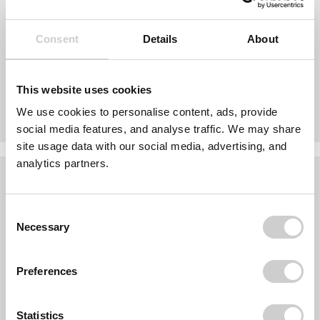
i
recyclingfäig
Euro
375,00
aus
Consent
Details
About
(Netto
315,13)
Bauschutt -
i
recyclingfähig
This website uses cookies
Euro
330,00
aus
We use cookies to personalise content, ads, provide
(Netto
277,31)
social media features, and analyse traffic. We may share
site usage data with our social media, advertising, and
analytics partners.
5 cbm Absetzcontainer
techn. Daten
Consent
Bauschutt - nicht
i
Necessary
Selection
recyclingfäig
Euro
445,00
aus
(Netto
373,95)
Preferences
Bauschutt -
i
recyclingfähig
Statistics