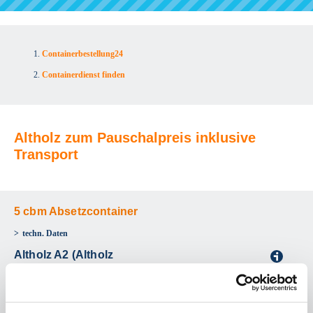
Containerbestellung24
Containerdienst finden
Altholz zum Pauschalpreis inklusive
Transport
5 cbm Absetzcontainer
techn. Daten
Altholz A2 (Altholz
i
behandelt)
Euro
185,00
aus
(Netto
155,46)