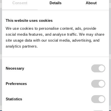
Consent
Details
About
7 cbm Absetzcontainer
This website uses cookies
techn. Daten
We use cookies to personalise content, ads, provide
Altholz A2 (Altholz
i
social media features, and analyse traffic. We may share
behandelt)
site usage data with our social media, advertising, and
Euro
210,00
aus
analytics partners.
(Netto
176,47)
Consent
10 cbm Absetzcontainer
Necessary
Selection
techn. Daten
Altholz A2 (Altholz
i
Preferences
behandelt)
Euro
270,00
aus
(Netto
226,89)
Statistics