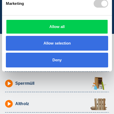
Marketing
Infos zu Abfällen, die Ihr Containerdienst
in Schwarzwald-Baar-Kreis entsorgt.
Wählen Sie Ihre Abfallart
Allow all
Bauschutt
Allow selection
Deny
Baumischabfall
Sperrmüll
Altholz