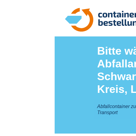
Bitte w
Abfallar
Schwar
Kreis, 
Abfallcontainer z
Transport