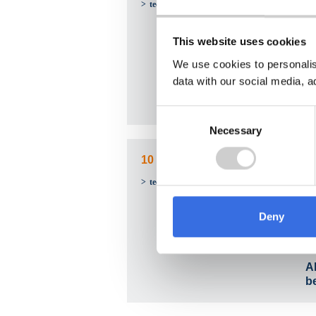
B
techn. Daten
(B
This website uses cookies
G
We use cookies to personalis
data with our social media, a
Al
b
Consent
Necessary
Selection
10 cbm Absetzcontainer
B
techn. Daten
(B
Deny
G
Al
b