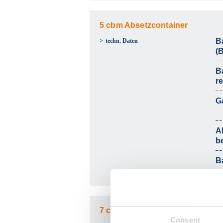
5 cbm Absetzcontainer
B
techn. Daten
(B
B
r
G
Al
b
B
r
7 cbm Absetzcontainer
Consent