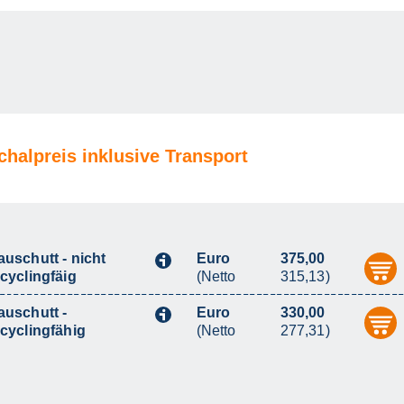
halpreis inklusive Transport
auschutt - nicht
Euro
375,00
i
ecyclingfäig
(Netto
315,13)
auschutt -
Euro
330,00
i
ecyclingfähig
(Netto
277,31)