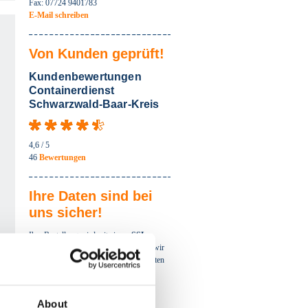
Fax: 07724 9401783
E-Mail schreiben
Von Kunden geprüft!
auswählen
Kundenbewertungen
Containerdienst
auswählen
Schwarzwald-Baar-Kreis
auswählen
4,6
/ 5
46
Bewertungen
auswählen
Ihre Daten sind bei
uns sicher!
auswählen
Ihre Bestellung wird mit einem
SSL-
Zertikat
verschlüsselt. Damit sichern wir
die Übertragung Ihrer persönlichen Daten
ab.
About