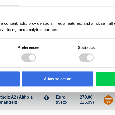
aumischabfall
Euro
720,00
i
austellenabfall)
(Netto
605,04)
arten- und Parkabfälle
Euro
180,00
i
(Netto
151,26)
e content, ads, provide social media features, and analyse traf
dvertising, and analytics partners.
tholz A2 (Altholz
Euro
210,00
i
ehandelt)
(Netto
176,47)
Preferences
Statistics
aumischabfall
Euro
860,00
i
austellenabfall)
(Netto
722,69)
Allow selection
arten- und Parkabfälle
Euro
220,00
i
(Netto
184,87)
tholz A2 (Altholz
Euro
270,00
i
ehandelt)
(Netto
226,89)