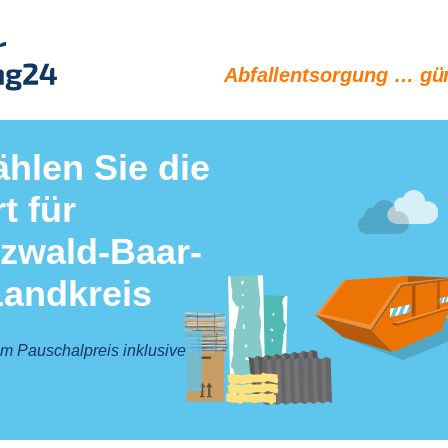
Abfallentsorgung … gün
ählen Sie die
t für
zwald-Baar-
Landkreis
um Pauschalpreis inklusive