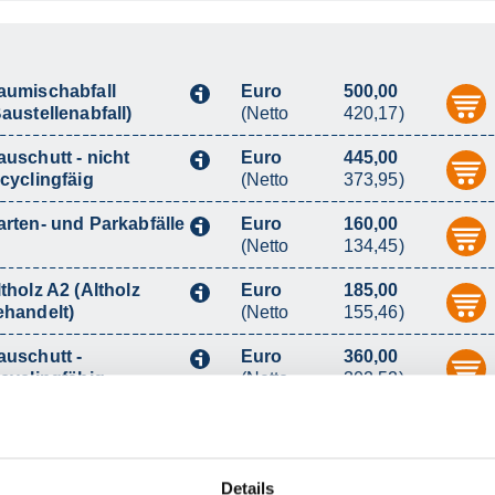
aumischabfall
Euro
500,00
i
austellenabfall)
(Netto
420,17)
auschutt - nicht
Euro
445,00
i
ecyclingfäig
(Netto
373,95)
arten- und Parkabfälle
Euro
160,00
i
(Netto
134,45)
tholz A2 (Altholz
Euro
185,00
i
ehandelt)
(Netto
155,46)
auschutt -
Euro
360,00
i
ecyclingfähig
(Netto
302,52)
Details