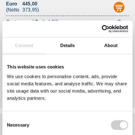
Euro
445,00
aus
(Netto
373,95)
Garten- und Parkabfälle
i
Euro
160,00
aus
(Netto
134,45)
Consent
Details
About
Altholz A2 (Altholz
i
behandelt)
Euro
185,00
aus
This website uses cookies
(Netto
155,46)
We use cookies to personalise content, ads, provide
Bauschutt -
i
social media features, and analyse traffic. We may share
recyclingfähig
site usage data with our social media, advertising, and
Euro
360,00
aus
analytics partners.
(Netto
302,52)
Consent
7 cbm Absetzcontainer
Necessary
Selection
techn. Daten