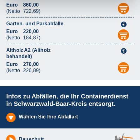
Euro
860,00
aus
(Netto
722,69)
Garten- und Parkabfälle
i
Euro
220,00
aus
(Netto
184,87)
Altholz A2 (Altholz
i
behandelt)
Euro
270,00
aus
(Netto
226,89)
Infos zu Abfällen, die Ihr Containerdienst
in Schwarzwald-Baar-Kreis entsorgt.
Wählen Sie Ihre Abfallart
Bauschutt