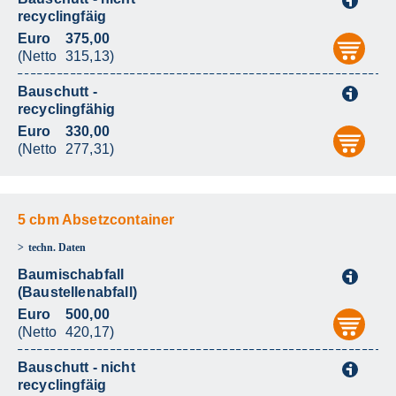
i
recyclingfäig
Euro
375,00
aus
(Netto
315,13)
Bauschutt -
i
recyclingfähig
Euro
330,00
aus
(Netto
277,31)
5 cbm Absetzcontainer
techn. Daten
Baumischabfall
i
(Baustellenabfall)
Euro
500,00
aus
(Netto
420,17)
Bauschutt - nicht
i
recyclingfäig