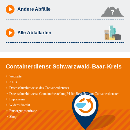
Andere Abfälle
Alle Abfallarten
Containerdienst Schwarzwald-Baar-Kreis
Webseite
AGB
Datenschutzhinweise des Containerdienstes
Datenschutzhinweise Containerbestellung24 für Besteller von Containerdiensten
Impressum
Widerrufsrecht
Entsorgungsanfrage
Shop