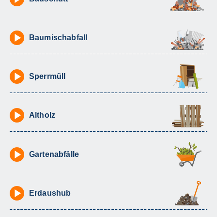
Baumischabfall
Sperrmüll
Altholz
Gartenabfälle
Erdaushub