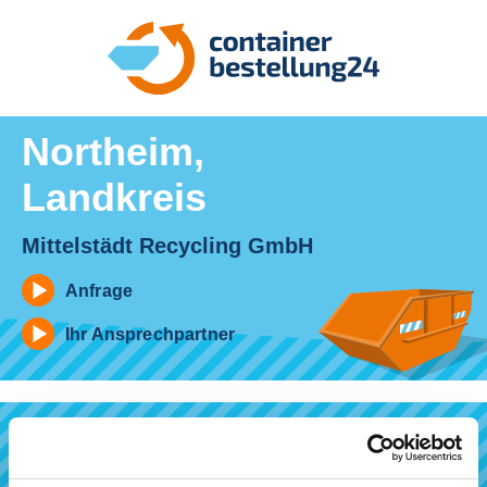
Northeim,
Landkreis
Mittelstädt Recycling GmbH
Anfrage
Ihr Ansprechpartner
Bestellvorgang
Auswahl
Ihre
Angaben
Ihre