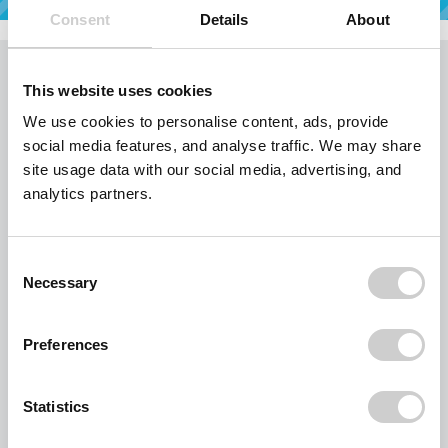
Consent
Details
About
Angaben
prüfen
Bestätigung
und
bestellen
Ihr Warenkorb
This website uses cookies
Bitte kontrollieren Sie die gewünschte Stückzahl und drücken Sie gegebenenfalls auf
den Link aktualisieren.
We use cookies to personalise content, ads, provide
social media features, and analyse traffic. We may share
Abfallcontainer mit getrennter Berechnung von
Transport/Miete und Befüllung
site usage data with our social media, advertising, and
analytics partners.
Stück
5 cbm Absetzcontainer offen
à EUR
298,89
aktualisieren
Baumischabfall (Baustellenabfall)
Consent
Necessary
282,23 Euro je Tonne
Selection
aktualisieren
à EUR 298,89
Preferences
EUR 298,89
Statistics
löschen