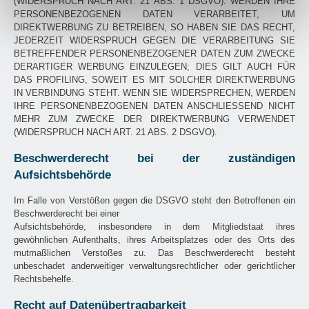
(WIDERSPRUCH NACH ART. 21 ABS. 1 DSGVO). WERDEN IHRE
PERSONENBEZOGENEN DATEN VERARBEITET, UM
DIREKTWERBUNG ZU BETREIBEN, SO HABEN SIE DAS RECHT,
JEDERZEIT WIDERSPRUCH GEGEN DIE VERARBEITUNG SIE
BETREFFENDER PERSONENBEZOGENER DATEN ZUM ZWECKE
DERARTIGER WERBUNG EINZULEGEN; DIES GILT AUCH FÜR
DAS PROFILING, SOWEIT ES MIT SOLCHER DIREKTWERBUNG
IN VERBINDUNG STEHT. WENN SIE WIDERSPRECHEN, WERDEN
IHRE PERSONENBEZOGENEN DATEN ANSCHLIESSEND NICHT
MEHR ZUM ZWECKE DER DIREKTWERBUNG VERWENDET
(WIDERSPRUCH NACH ART. 21 ABS. 2 DSGVO).
Beschwerderecht bei der zuständigen
Aufsichtsbehörde
Im Falle von Verstößen gegen die DSGVO steht den Betroffenen ein
Beschwerderecht bei einer
Aufsichtsbehörde, insbesondere in dem Mitgliedstaat ihres
gewöhnlichen Aufenthalts, ihres Arbeitsplatzes oder des Orts des
mutmaßlichen Verstoßes zu. Das Beschwerderecht besteht
unbeschadet anderweitiger verwaltungsrechtlicher oder gerichtlicher
Rechtsbehelfe.
Recht auf Datenübertragbarkeit