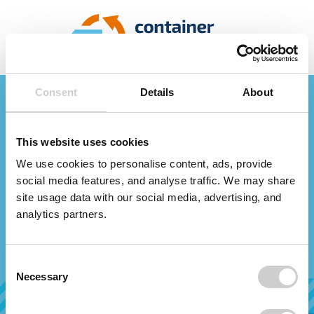
Container online
Consent
Details
About
bestellen!
This website uses cookies
Hier können Sie Kosten für
We use cookies to personalise content, ads, provide
Abfallcontainer einsehen oder direkt
social media features, and analyse traffic. We may share
einen Container mieten.
site usage data with our social media, advertising, and
analytics partners.
Ihre PLZ
Suchen
_____
Consent
Necessary
weiter ohne PLZ
Selection